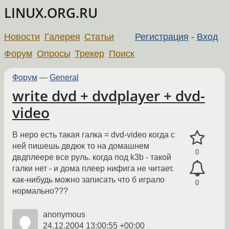
LINUX.ORG.RU
Новости
Галерея
Статьи
Регистрация
-
Вход
Форум
Опросы
Трекер
Поиск
Форум
—
General
write dvd + dvdplayer + dvd-
video
В неро есть такая галка = dvd-video когда с
ней пишешь двдюк то на домашнем
0
двдплеере все руль. когда под k3b - такой
галки нет - и дома плеер нифига не читает.
как-нибудь можно записать что б играло
0
нормально???
anonymous
24.12.2004 13:00:55 +00:00