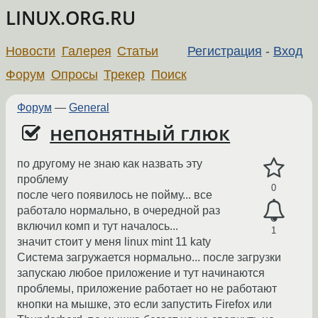
LINUX.ORG.RU
Новости
Галерея
Статьи
Регистрация
-
Вход
Форум
Опросы
Трекер
Поиск
Форум
—
General
непонятный глюк
по другому не знаю как назвать эту
проблему
0
после чего появилось не пойму... все
работало нормально, в очередной раз
включил комп и тут началось...
1
значит стоит у меня linux mint 11 katy
Система загружается нормально... после загрузки
запускаю любое приложение и тут начинаются
проблемы, приложение работает но не работают
кнопки на мышке, это если запустить Firefox или