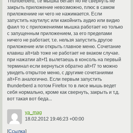
Thunderberd, т.е мышка бегает но не свернуть не
закрыть приложение невозможно, плюс в самом
приложениие ни чего не нажимается. Если
запустить наутилус или какойнить аудио или видио
фаил то с приложениями мышка работает но только
с запущенным приложением, за его пределами
ничего не работает, т.е. нельзя запустить другое
приложение или открыть главное меню. Сочетание
клавиш alt+tab тоже не работает не вкаком случае.
при нажатии alt+f1 вылетаешь в консоль на первый
терминал если вернуться обратно alt+f7 то можно
увидеть открытое меню, с другиме сочетаниями
alt+Fn аналогично. Если первым запустить
thunderberd а потом Firefox то в лисе мышь ведет
себя нормально, кроме как свернуть, закрыть и т.д.
вот такая вот беда...
ya_mag
18.02.2012 19:46:23 +00:00
Ссылка