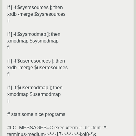
if [ -f $sysresources ]; then
xrdb -merge $sysresources
fi
if [ -f $sysmodmap ]; then
xmodmap $sysmodmap
fi
if [ -f $userresources ]; then
xrdb -merge $userresources
fi
if [ -f $usermodmap ]; then
xmodmap $usermodmap
fi
# start some nice programs
#LC_MESSAGES=C exec xterm -r -bc -font '-*-
terminus-medium-*-*-*-17-*-*-*-*-*-koi8-*'&