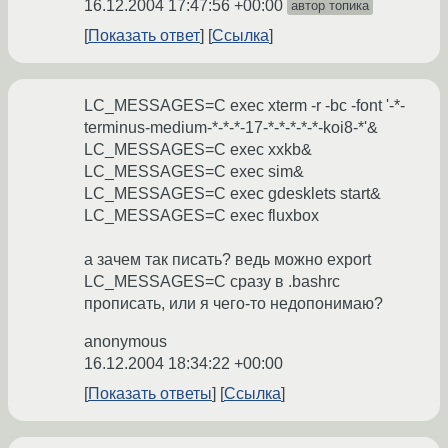
16.12.2004 17:47:56 +00:00
автор топика
Показать ответ
Ссылка
LC_MESSAGES=C exec xterm -r -bc -font '-*-
terminus-medium-*-*-*-17-*-*-*-*-*-koi8-*'&
LC_MESSAGES=C exec xxkb&
LC_MESSAGES=C exec sim&
LC_MESSAGES=C exec gdesklets start&
LC_MESSAGES=C exec fluxbox
а зачем так писать? ведь можно export
LC_MESSAGES=C сразу в .bashrc
прописать, или я чего-то недопонимаю?
anonymous
16.12.2004 18:34:22 +00:00
Показать ответы
Ссылка