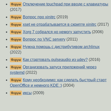
Отключение touchpad при вводе с клавиатуры
Форум
(2017)
Вопрос про xinitrc
(2019)
Форум
xset не отрабатывается в скрипте xinitrc
(2017)
Форум
Xorg 7 собрался но немогу запустить
(2006)
Форум
Вопрос по VNC servery
(2011)
Форум
Нужна помощь с дистрибутивом archlinux
Форум
(2022)
Как стартовать pulseaudio из udev?
(2016)
Форум
Организовать запуск приложений через
Форум
systemd
(2022)
Кому необходимо: как сделать быстрый старт
Форум
OpenOffice и немного KDE :)
(2004)
иксы
(2009)
Форум