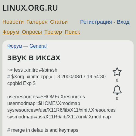
LINUX.ORG.RU
Новости
Галерея
Статьи
Регистрация
-
Вход
Форум
Опросы
Трекер
Поиск
Форум
—
General
звук в иксах
~> less .xinitrc #!/bin/sh
# $Xorg: xinitrc.cpp,v 1.3 2000/08/17 19:54:30
0
cpqbld Exp $
userresources=$HOME/.Xresources
0
usermodmap=$HOME/.Xmodmap
sysresources=/usr/X11R6/lib/X11/xinit/.Xresources
sysmodmap=/usr/X11R6/lib/X11/xinit/.Xmodmap
# merge in defaults and keymaps