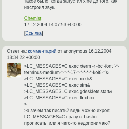
такое было, когда запустил xine до того, как
настроил звук.
Chemist
17.12.2004 14:07:53 +00:00
Ссылка
Ответ на:
комментарий
от anonymous
16.12.2004
18:34:22 +00:00
>LC_MESSAGES=C exec xterm -r -bc -font '-*-
terminus-medium-*-*-*-17-*-*-*-*-*-koi8-*'&
>LC_MESSAGES=C exec xxkb&
>LC_MESSAGES=C exec sim&
>LC_MESSAGES=C exec gdesklets start&
>LC_MESSAGES=C exec fluxbox
>
>а зачем так писать? ведь можно export
LC_MESSAGES=C сразу в .bashrc
прописать, или я чего-то недопонимаю?