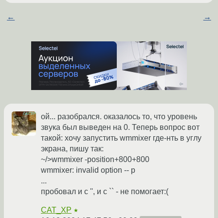
←
→
ой... разобрался. оказалось то, что уровень
звука был выведен на 0. Теперь вопрос вот
такой: хочу запустить wmmixer где-нть в углу
экрана, пишу так:
~/>wmmixer -position+800+800
wmmixer: invalid option -- p
...
пробовал и с '', и с `` - не помогает:(
CAT_XP
★