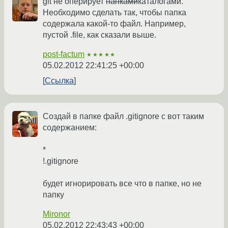
git не оперирует
папками
каталогами.
Необходимо сделать так, чтобы папка
содержала какой-то файл. Например,
пустой .file, как сказали выше.
post-factum
★★★★★
05.02.2012 22:41:25 +00:00
Ссылка
Создай в папке файл .gitignore с вот таким
содержанием:
*
!.gitignore
будет игнорировать все что в папке, но не
папку
Mironor
05.02.2012 22:43:43 +00:00