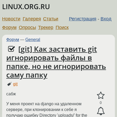
LINUX.ORG.RU
Новости
Галерея
Статьи
Регистрация
-
Вход
Форум
Опросы
Трекер
Поиск
Форум
—
General
[git] Как заставить git
игнорировать файлы в
папке, но не игнорировать
саму папку
git
сабж
0
У меня проект на django на удаленном
сервере, при клонировании к себе я
получаю ошибку Directory 'uploads/' for the