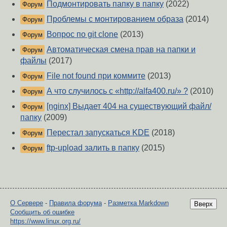
Подмонтировать папку в папку
(2022)
Форум
Проблемы с монтированием образа
(2014)
Форум
Вопрос по git clone
(2013)
Форум
Автоматическая смена прав на папки и
Форум
файлы
(2017)
File not found при коммите
(2013)
Форум
А что случилось с «http://alfa400.ru/» ?
(2010)
Форум
[nginx] Выдает 404 на существующий файл/
Форум
папку
(2009)
Перестал запускаться KDE
(2018)
Форум
ftp-upload залить в папку
(2015)
Форум
О Сервере
-
Правила форума
-
Разметка Markdown
Вверх
Сообщить об ошибке
https://www.linux.org.ru/