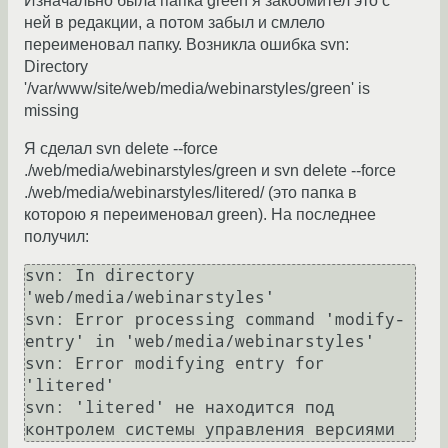
Изначально была папка green я закоомител это с
ней в редакции, а потом забыл и смлело
переименовал папку. Возникла ошибка svn:
Directory
'/var/www/site/web/media/webinarstyles/green' is
missing
Я сделал svn delete --force
./web/media/webinarstyles/green и svn delete --force
./web/media/webinarstyles/litered/ (это папка в
которою я переименовал green). На последнее
получил:
svn: In directory 
'web/media/webinarstyles'

svn: Error processing command 'modify-
entry' in 'web/media/webinarstyles'

svn: Error modifying entry for 
'litered'

svn: 'litered' не находится под 
контролем системы управления версиями