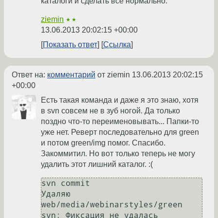
каталоги и сделать всё нормально.
ziemin
★★
13.06.2013 20:02:15 +00:00
Показать ответ
Ссылка
Ответ на:
комментарий
от ziemin
13.06.2013 20:02:15
+00:00
Есть такая команда и даже я это знаю, хотя
в svn совсем не в зуб ногой. Да только
поздно что-то переименовывать... Папки-то
уже нет. Реверт последовательно для green
и потом green/img помог. Спасибо.
Закоммитил. Но вот только теперь не могу
удалить этот лишний каталог. :(
svn commit

Удаляю       
web/media/webinarstyles/green

svn: Фиксация не удалась 