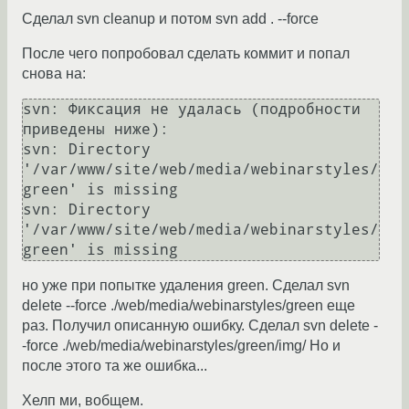
Сделал svn cleanup и потом svn add . --force
После чего попробовал сделать коммит и попал
снова на:
svn: Фиксация не удалась (подробности 
приведены ниже):

svn: Directory 
'/var/www/site/web/media/webinarstyles/
green' is missing

svn: Directory 
'/var/www/site/web/media/webinarstyles/
green' is missing
но уже при попытке удаления green. Сделал svn
delete --force ./web/media/webinarstyles/green еще
раз. Получил описанную ошибку. Сделал svn delete -
-force ./web/media/webinarstyles/green/img/ Но и
после этого та же ошибка...
Хелп ми, вобщем.