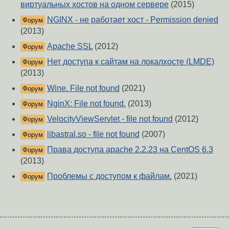
виртуальных хостов на одном сервере
(2015)
NGINX - не работает хост - Permission denied
Форум
(2013)
Apache SSL
(2012)
Форум
Нет доступа к сайтам на локалхосте (LMDE)
Форум
(2013)
Wine. File not found
(2021)
Форум
NginX: File not found.
(2013)
Форум
VelocityViewServlet - file not found
(2012)
Форум
libastral.so - file not found
(2007)
Форум
Права доступа apache 2.2.23 на CentOS 6.3
Форум
(2013)
Проблемы с доступом к файлам.
(2021)
Форум