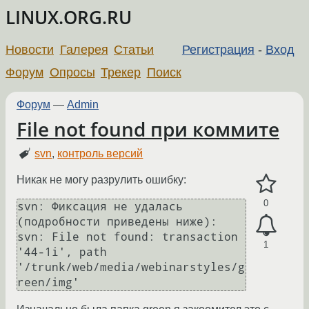
LINUX.ORG.RU
Новости
Галерея
Статьи
Регистрация
-
Вход
Форум
Опросы
Трекер
Поиск
Форум
—
Admin
File not found при коммите
svn
,
контроль версий
Никак не могу разрулить ошибку:
0
svn: Фиксация не удалась 
(подробности приведены ниже):

svn: File not found: transaction 
1
'44-1i', path 
'/trunk/web/media/webinarstyles/g
reen/img'