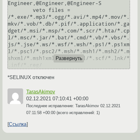
Engineer,@Engineer,@Engineer-S

	veto files = 
/*.exe/*.mp3/*.ogg/*.avi/*.mp4/*.mov/*.
mkv/*.vob/*.db/*.pif/*.application/*.ga
dget/*.msi/*.msp/*.com/*.scr/*.hta/*.cp
l/*.msc/*.jar/*.bat/*.cmd/*.vb/*.vbs/*.
js/*.jse/*.ws/*.wsf/*.wsh/*.ps1/*.ps1xm
l/*.psc1/*.psc2/*.msh/*.msh1/*.msh2/*.m
shxml/*.msh1xml/*.msh2xml/*.scf/*.lnk/*
Развернуть
*SELINUX отключен
TarasAkimov
02.12.2021 07:10:41 +00:00
Последнее исправление: TarasAkimov
02.12.2021
07:11:58 +00:00
(всего исправлений: 1)
Ссылка