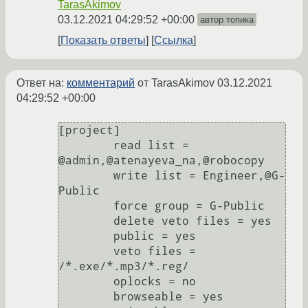
TarasAkimov
03.12.2021 04:29:52 +00:00
автор топика
Показать ответы
Ссылка
Ответ на:
комментарий
от TarasAkimov
03.12.2021
04:29:52 +00:00
[project]

	read list = 
@admin,@atenayeva_na,@robocopy

	write list = Engineer,@G-
Public

	force group = G-Public

	delete veto files = yes

	public = yes

	veto files = 
/*.exe/*.mp3/*.reg/

	oplocks = no

	browseable = yes
