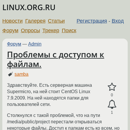
LINUX.ORG.RU
Новости
Галерея
Статьи
Регистрация
-
Вход
Форум
Опросы
Трекер
Поиск
Форум
—
Admin
Проблемы с доступом к
файлам.
samba
Здравствуйте. Есть серверная машина
Supermicro, на ней стоит CentOS Linux
0
7.9.2009. На ней находятся папки для
пользователей сети.
1
Столкнулся с такой проблемой, что на пути
/media/public/project перестали открываться
некоторые файлы. Доступ к папкам есть ко всем, но