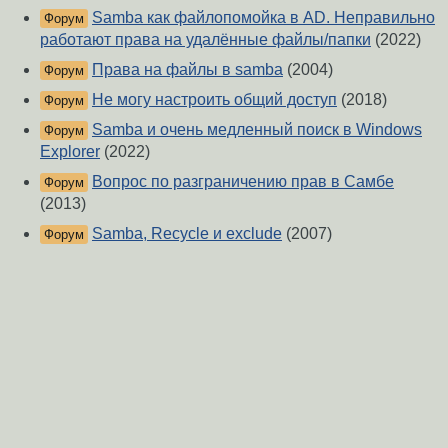
Samba как файлопомойка в AD. Неправильно
Форум
работают права на удалённые файлы/папки
(2022)
Права на файлы в samba
(2004)
Форум
Не могу настроить общий доступ
(2018)
Форум
Samba и очень медленный поиск в Windows
Форум
Explorer
(2022)
Вопрос по разграничению прав в Самбе
Форум
(2013)
Samba, Recycle и exclude
(2007)
Форум
О Сервере
-
Правила форума
-
Разметка Markdown
Вверх
Сообщить об ошибке
https://www.linux.org.ru/