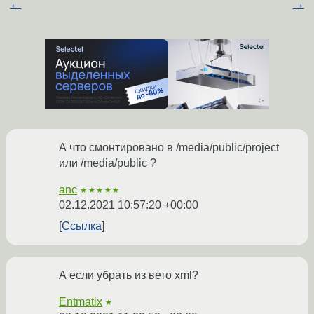
←
→
А что смонтировано в /media/public/project
или /media/public ?
anc
★★★★★
02.12.2021 10:57:20 +00:00
Ссылка
А если убрать из вето xml?
Entmatix
★