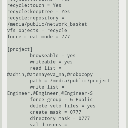
recycle:touch = Yes

recycle:keeptree = Yes

recycle:repository = 
/media/public/network_basket

vfs objects = recycle

force creat mode = 777

[project]

	browseable = yes

	writeable = yes

	read list = 
@admin,@atenayeva_na,@robocopy

	path = /media/public/project

	write list = 
Engineer,@Engineer,@Engineer-S

	force group = G-Public

	delete veto files = yes

	create mask = 0777

	directory mask = 0777

	valid users = 