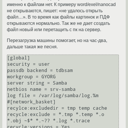
именно к файлам нет. К примеру word/exel/nanocad
не открываются, пишет: «не удалось открыть
файл…». В то время как файлы картинок и ПДФ
открываются нормально. Так же не дает создать
файл новый или перетащить с пк на сервер.
Перезагрузка машины помогает, но на час-два,
дальше такая же песня.
[global]

security = user

passdb backend = tdbsam

workgroup = GYORG

server string = Samba

netbios name = srv-samba

log file = /var/log/samba/log.%m

#[network_basket]

recylce:excludedir = tmp temp cache

recycle:exclude = *.tmp *.temp *.o 
*.obj ~$* *.~?? *.log *.trace

recycle:versions = Yes
