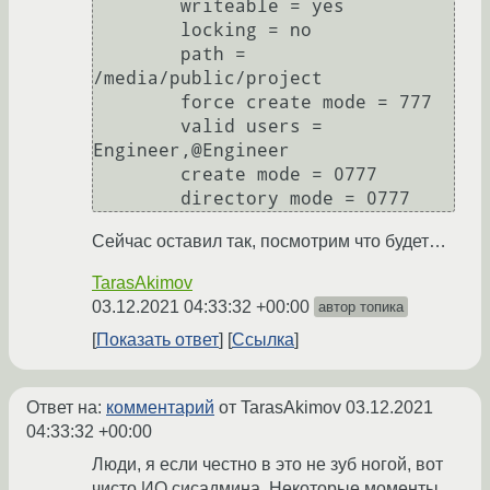
	writeable = yes

	locking = no

	path = 
/media/public/project

	force create mode = 777

	valid users = 
Engineer,@Engineer

	create mode = 0777

Сейчас оставил так, посмотрим что будет…
TarasAkimov
03.12.2021 04:33:32 +00:00
автор топика
Показать ответ
Ссылка
Ответ на:
комментарий
от TarasAkimov
03.12.2021
04:33:32 +00:00
Люди, я если честно в это не зуб ногой, вот
чисто ИО сисадмина. Некоторые моменты