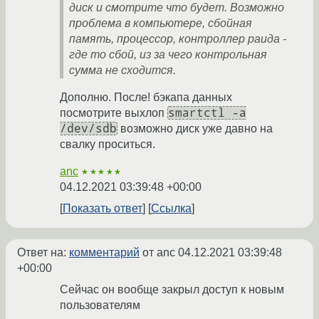
диск и смотрите что будет. Возможно
проблема в компьютере, сбойная
память, процессор, контроллер раида -
где то сбой, из за чего контрольная
сумма не сходится.
Дополню. После! бэкапа данных
smartctl -a
посмотрите выхлоп
/dev/sdb
возможно диск уже давно на
свалку проситься.
anc
★★★★★
04.12.2021 03:39:48 +00:00
Показать ответ
Ссылка
Ответ на:
комментарий
от anc
04.12.2021 03:39:48
+00:00
Сейчас он вообще закрыл доступ к новым
пользователям