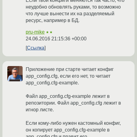
Если твои конфиги меняются так часто, что
неудобно обновлять руками, то возможно
что лучше вынести их на разделяемый
ресурс, например в БД.
pru-mike
★★
24.06.2016 21:15:36 +00:00
Ссылка
Приложение при старте читает конфиг
app_config.cfg, если его нет, то читает
app_config.cfg-example.
Файл app_config.cfg-example лежит в
репозитории. Файл app_config.cfg лежит в
игнор листе.
Если кому-либо нужен кастомный конфиг,
он копирует app_config.cfg-example в
app_config.cfg и правит его.