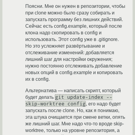
Поясни. Мне он нужен в репозитории, чтобы
при clone можно было сразу собирать и
запускать программу без лишних действий.
Сейчас есть config.example, который после
клона надо скопировать в config и
использовать. Этот config уже в .gitignore.
Но это усложняет развёртывание и
отслеживание изменений: добавляется
лишний шаг для настройки окружения;
нужно постоянно отслеживать добавление
новых опций в config.example и копировать
их в config.
Альтернатива — написать скрипт, который
git update-index --
будет делать
skip-worktree config
, его надо будет
запускать после clone. Но, как я понимаю,
эта штука очищается при смене ветки, опять
же лишний шаг. Мне надо что-то вроде skip-
worktree, только на уровне репозитория, а