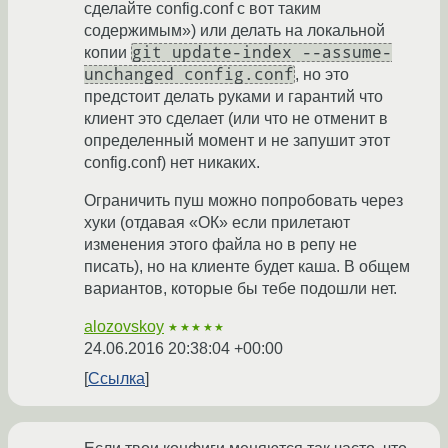
сделайте config.conf с вот таким
содержимым») или делать на локальной
git update-index --assume-
копии
unchanged config.conf
, но это
предстоит делать руками и гарантий что
клиент это сделает (или что не отменит в
определенный момент и не запушит этот
config.conf) нет никаких.
Ограничить пуш можно попробовать через
хуки (отдавая «ОК» если прилетают
изменения этого файла но в репу не
писать), но на клиенте будет каша. В общем
вариантов, которые бы тебе подошли нет.
alozovskoy
★★★★★
24.06.2016 20:38:04 +00:00
Ссылка