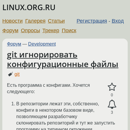
LINUX.ORG.RU
Новости
Галерея
Статьи
Регистрация
-
Вход
Форум
Опросы
Трекер
Поиск
Форум
—
Development
git игнорировать
конфигурационные файлы
git
Есть программа с конфигами. Хочется
следующего:
0
В репозитории лежат эти, собственно,
конфиги в некотором базовом виде,
3
позволяющем разработчику
склонировать репозиторий и тут же запустить
программу на типичном окружении.