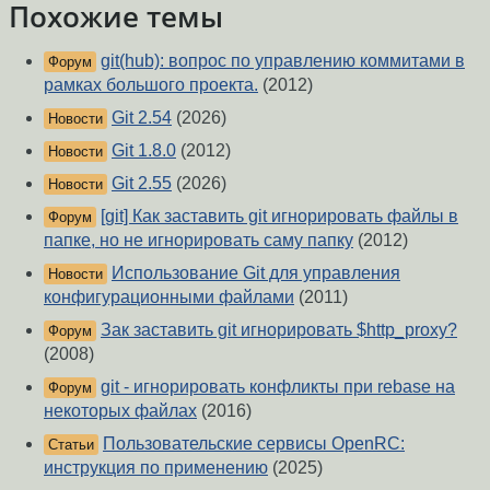
Похожие темы
git(hub): вопрос по управлению коммитами в
Форум
рамках большого проекта.
(2012)
Git 2.54
(2026)
Новости
Git 1.8.0
(2012)
Новости
Git 2.55
(2026)
Новости
[git] Как заставить git игнорировать файлы в
Форум
папке, но не игнорировать саму папку
(2012)
Использование Git для управления
Новости
конфигурационными файлами
(2011)
Зак заставить git игнорировать $http_proxy?
Форум
(2008)
git - игнорировать конфликты при rebase на
Форум
некоторых файлах
(2016)
Пользовательские сервисы OpenRC:
Статьи
инструкция по применению
(2025)