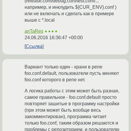
(release.conf/debug.conf/test.conf/...
например, и инклудить ${CUR_ENV}.conf )
или не включать и сделать как в примере
выше с *.local
anTaRes
★★★★
24.06.2016 16:36:47 +00:00
Ссылка
Вариант только один - храни в репе
foo.conf.default, пользователи пусть меняют
foo.conf которого в репе нет.
А логика работы с этим может быть разная,
самое правильное - foo.conf.default просто
повторяет зашитые в программу настройки
(при этом может быть вообще весь
закомментирован), программа читает
только foo.conf, таким образом решаются и
проблемы с репозиторием, и пользователю