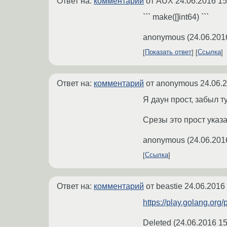
Ответ на:
комментарий
от AUX
24.06.2016 15
``` make([]int64) ```
anonymous
(
24.06.201
Показать ответ
Ссылка
Ответ на:
комментарий
от anonymous
24.06.
Я даун прост, забыл 
Срезы это прост указа
anonymous
(
24.06.201
Ссылка
Ответ на:
комментарий
от beastie
24.06.2016
https://play.golang.or
Deleted
(
24.06.2016 15