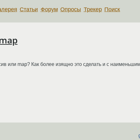
алерея
Статьи
Форум
Опросы
Трекер
Поиск
 map
сив или map? Как более изящно это сделать и с наименьши