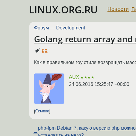
LINUX.ORG.RU
Новости
Г
Форум
—
Development
Golang return array and
go
Как в правильном гоу стиле возвращать мас
AUX
★★★★
24.06.2016 15:25:47 +00:00
Ссылка
php-fpm Debian 7, какую версию php можно
←
установить на него?