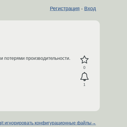
Регистрация
-
Вход
ми потерями производительности.
0
1
git игнорировать конфигурационные файлы
→