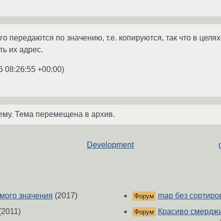
го передаются по значению, т.е. копируются, так что в це
ь их адрес.
6 08:26:55 +00:00
)
ему. Тема перемещена в архив.
Development
мого значения
(2017)
map без сортиро
Форум
(2011)
Красиво смерджи
Форум