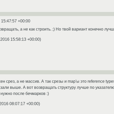
 15:47:57 +00:00
озвращать, а не как строить. ;) Но твой вариант конечно лучш
.2016 15:58:13 +00:00
)
ен срез, а не массив. А так срезы и map'ы это reference ty
азали выше. А вот возвращать структуру лучше по указател
о нужно после бечмарков :)
2016 08:07:17 +00:00
)