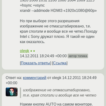
1920 2008 2052 2200 1080 1084 1089 1125
+hsync +vsync
xrandr --addmode HDMI3 «1920x1080@60p»
Но при выборе этого разрешения
изображение не отмасштабировано, т.е.
края сползли и вообще все не четко.Походу
Intel с Sony дружат плохо. Я такой не один
как оказалось.
olegk
★★
14.12.2011 18:24:49 +00:00
автор топика
Показать ответы
Ссылка
Ответ на:
комментарий
от olegk
14.12.2011 18:24:49
+00:00
изображение не отмасштабировано,
т.е. края сползли и вообще все не четко
Нажми кнопку AUTO на самом мониторе.