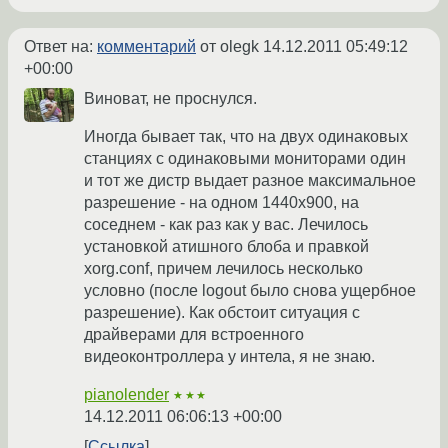
Ответ на:
комментарий
от olegk
14.12.2011 05:49:12
+00:00
Виноват, не проснулся.
Иногда бывает так, что на двух одинаковых
станциях с одинаковыми мониторами один
и тот же дистр выдает разное максимальное
разрешение - на одном 1440x900, на
соседнем - как раз как у вас. Лечилось
установкой атишного блоба и правкой
xorg.conf, причем лечилось несколько
условно (после logout было снова ущербное
разрешение). Как обстоит ситуация с
драйверами для встроенного
видеоконтроллера у интела, я не знаю.
pianolender
★★★
14.12.2011 06:06:13 +00:00
Ссылка