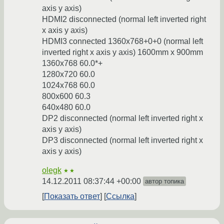
axis y axis)
HDMI2 disconnected (normal left inverted right
x axis y axis)
HDMI3 connected 1360x768+0+0 (normal left
inverted right x axis y axis) 1600mm x 900mm
1360x768 60.0*+
1280x720 60.0
1024x768 60.0
800x600 60.3
640x480 60.0
DP2 disconnected (normal left inverted right x
axis y axis)
DP3 disconnected (normal left inverted right x
axis y axis)
olegk
★★
14.12.2011 08:37:44 +00:00
автор топика
Показать ответ
Ссылка