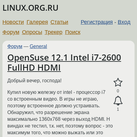
LINUX.ORG.RU
Новости
Галерея
Статьи
Регистрация
-
Вход
Форум
Опросы
Трекер
Поиск
Форум
—
General
OpenSuse 12.1 Intel i7-2600
FullHD HDMI
Добрый вечер, господа!
0
Купил новую железку от intel - процессор i7
со встроенным видео. В игры не играю,
поэтому встроенное должно устраивать.
1
Обнаружил, что разрешение экрана
максимально 1360x768 через выход HDMI. Н
виндах не тестил, т.к. нет, поэтому вопрос - это
максимум того, что можно выжать или это