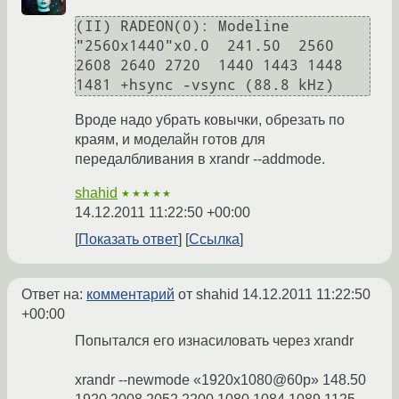
(II) RADEON(0): Modeline 
"2560x1440"x0.0  241.50  2560 
2608 2640 2720  1440 1443 1448 
1481 +hsync -vsync (88.8 kHz)
Вроде надо убрать ковычки, обрезать по
краям, и моделайн готов для
передалбливания в xrandr --addmode.
shahid
★★★★★
14.12.2011 11:22:50 +00:00
Показать ответ
Ссылка
Ответ на:
комментарий
от shahid
14.12.2011 11:22:50
+00:00
Попытался его изнасиловать через xrandr
xrandr --newmode «1920x1080@60p» 148.50