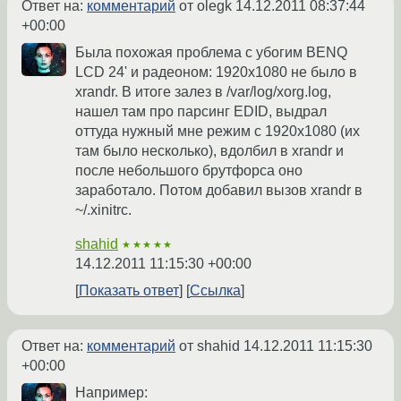
Ответ на:
комментарий
от olegk
14.12.2011 08:37:44
+00:00
Была похожая проблема с убогим BENQ
LCD 24' и радеоном: 1920х1080 не было в
xrandr. В итоге залез в /var/log/xorg.log,
нашел там про парсинг EDID, выдрал
оттуда нужный мне режим с 1920х1080 (их
там было несколько), вдолбил в xrandr и
после небольшого брутфорса оно
заработало. Потом добавил вызов xrandr в
~/.xinitrc.
shahid
★★★★★
14.12.2011 11:15:30 +00:00
Показать ответ
Ссылка
Ответ на:
комментарий
от shahid
14.12.2011 11:15:30
+00:00
Например: