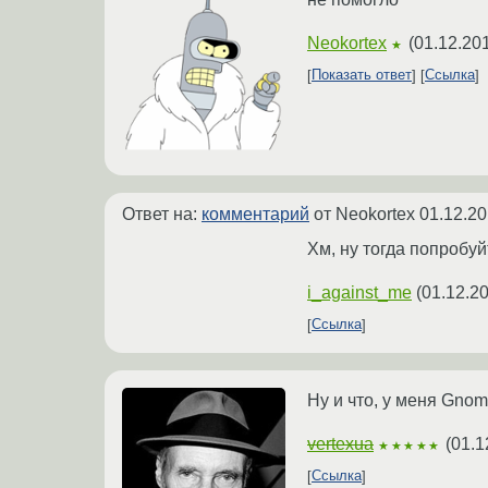
Neokortex
(
01.12.201
★
Показать ответ
Ссылка
Ответ на:
комментарий
от Neokortex
01.12.20
Хм, ну тогда попробуй
i_against_me
(
01.12.20
Ссылка
Ну и что, у меня Gno
vertexua
(
01.1
★★★★★
Ссылка