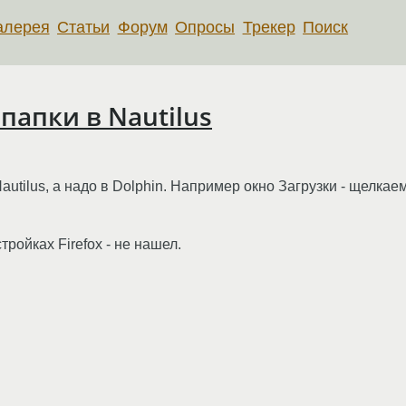
алерея
Статьи
Форум
Опросы
Трекер
Поиск
 папки в Nautilus
Nautilus, а надо в Dolphin. Например окно Загрузки - щелка
ройках Firefox - не нашел.