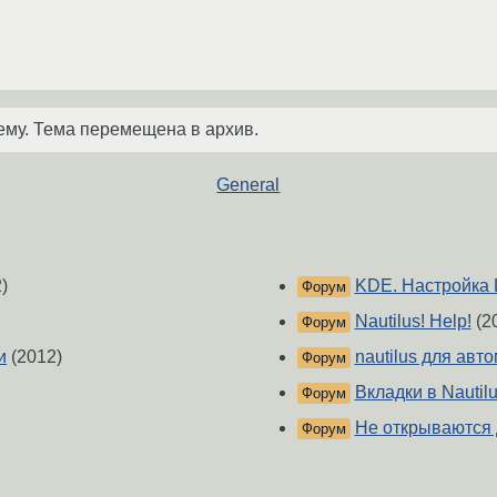
ему. Тема перемещена в архив.
General
)
KDE. Настройка D
Форум
Nautilus! Help!
(2
Форум
и
(2012)
nautilus для авт
Форум
Вкладки в Nautil
Форум
Не открываются 
Форум