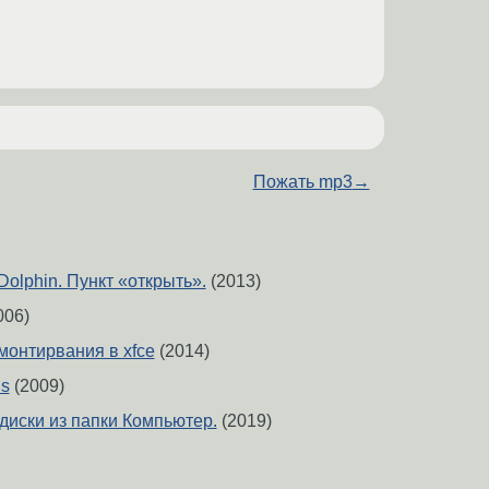
Пожать mp3
→
olphin. Пункт «открыть».
(2013)
006)
омонтирвания в xfce
(2014)
us
(2009)
диски из папки Компьютер.
(2019)