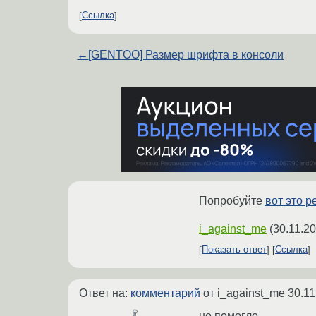
Ссылка
←
[GENTOO] Размер шрифта в консоли
Попробуйте
вот это 
i_against_me
(
30.11.20
Показать ответ
Ссылка
Ответ на:
комментарий
от i_against_me
30.11
не помогло