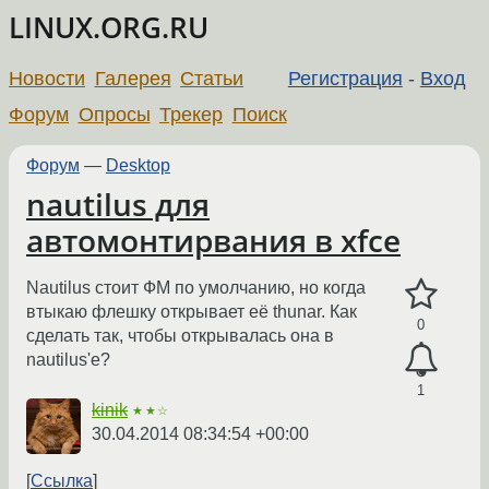
LINUX.ORG.RU
Новости
Галерея
Статьи
Регистрация
-
Вход
Форум
Опросы
Трекер
Поиск
Форум
—
Desktop
nautilus для
автомонтирвания в xfce
Nautilus стоит ФМ по умолчанию, но когда
втыкаю флешку открывает её thunar. Как
0
сделать так, чтобы открывалась она в
nautilus'е?
1
kinik
★★☆
30.04.2014 08:34:54 +00:00
Ссылка