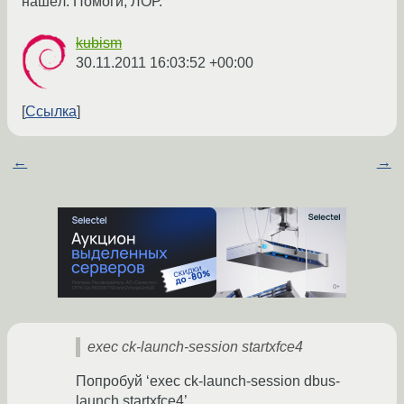
нашёл. Помоги, ЛОР.
kubism
30.11.2011 16:03:52 +00:00
Ссылка
←
→
exec ck-launch-session startxfce4
Попробуй ‘exec ck-launch-session dbus-
launch startxfce4’.