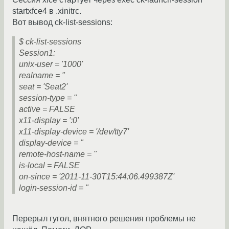
startxfce4 в .xinitrc.
Вот вывод ck-list-sessions:
$ ck-list-sessions
Session1:
unix-user = '1000'
realname = "
seat = 'Seat2'
session-type = "
active = FALSE
x11-display = ':0'
x11-display-device = '/dev/tty7'
display-device = "
remote-host-name = "
is-local = FALSE
on-since = '2011-11-30T15:44:06.499387Z'
login-session-id = "
Перерыл гугол, внятного решения проблемы не