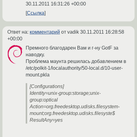
30.11.2011 16:31:26 +00:00
Ссылка
Ответ на:
комментарий
от vadik
30.11.2011 16:28:58
+00:00
Премного благодарен Вам и г-ну GotF за
наводку.
Проблема маунта решилась добавлением в
/etc/polkit-1/localauthority/50-local.d/10-user-
mount.pkla
[Configurations]
Identity=unix-group:storage;unix-
group:optical
Action=org.freedesktop.udisks.filesystem-
mount;org.freedesktop.udisks.filesyste$
ResultAny=yes