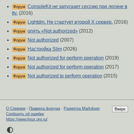
ConsoleKit не запускает сессию при логине в
Форум
tty.
(2016)
Lightdm. Не стартует второй Х сервер.
(2016)
Форум
опять «Not authorized»
(2012)
Форум
Not authorized
(2007)
Форум
Настройка Slim
(2026)
Форум
Not authorized for perform operation
(2019)
Форум
Not authorized for perform operation
(2017)
Форум
Not authorized to perform operation
(2015)
Форум
О Сервере
-
Правила форума
-
Разметка Markdown
Вверх
Сообщить об ошибке
https://www.linux.org.ru/