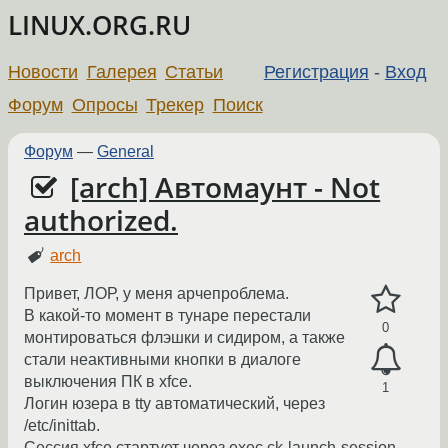
LINUX.ORG.RU
Новости
Галерея
Статьи
Регистрация
-
Вход
Форум
Опросы
Трекер
Поиск
Форум
—
General
[arch] Автомаунт - Not
authorized.
arch
Привет, ЛОР, у меня арчепроблема.
В какой-то момент в тунаре перестали
0
монтироваться флэшки и сидиром, а также
стали неактивными кнопки в диалоге
выключения ПК в xfce.
1
Логин юзера в tty автоматический, через
/etc/inittab.
Сессия xfce стартует через exec ck-launch-session