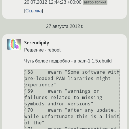
20.07.2012 12:44:23 +00:00
автор топика
Ссылка
27 августа 2012 г.
Serendipity
Решение - reboot.
Чуть более подробно - в pam-1.1.5.ebuild
168     ewarn "Some software with 
pre-loaded PAM libraries might 
experience"

169     ewarn "warnings or 
failures related to missing 
symbols and/or versions"

170     ewarn "after any update. 
While unfortunate this is a limit 
of the"
