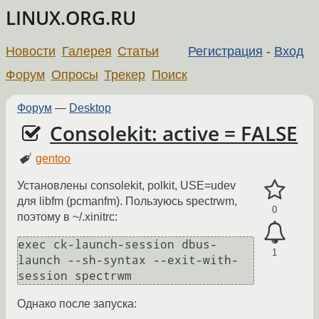
LINUX.ORG.RU
Новости
Галерея
Статьи
Регистрация
-
Вход
Форум
Опросы
Трекер
Поиск
Форум
—
Desktop
Consolekit: active = FALSE
gentoo
Установлены consolekit, polkit, USE=udev
для libfm (pcmanfm). Пользуюсь spectrwm,
0
поэтому в ~/.xinitrc:
exec ck-launch-session dbus-
1
launch --sh-syntax --exit-with-
session spectrwm
Однако после запуска: