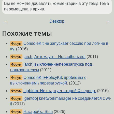
Вы не можете добавлять комментарии в эту тему. Тема
перемещена в архив.
←
Desktop
→
Похожие темы
ConsoleKit не запускает сессию при логине в
Форум
tty.
(2016)
[arch] Автомаунт - Not authorized.
(2011)
Форум
[arch] выключение/перезагрузка под
Форум
пользователем
(2011)
ConsoleKit+PolicyKit: проблемы с
Форум
выключением \ перезагрузкой.
(2012)
Lightdm. Не стартует второй Х сервер.
(2016)
Форум
[gentoo] knetworkmanager не соединяется с wi-
Форум
fi
(2011)
Настройка Slim
(2026)
Форум