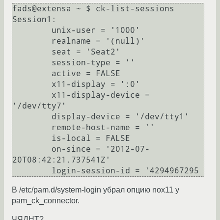
fads@extensa ~ $ ck-list-sessions 

Session1:

	unix-user = '1000'

	realname = '(null)'

	seat = 'Seat2'

	session-type = ''

	active = FALSE

	x11-display = ':0'

	x11-display-device = 
'/dev/tty7'

	display-device = '/dev/tty1'

	remote-host-name = ''

	is-local = FALSE

	on-since = '2012-07-
20T08:42:21.737541Z'

В /etc/pam.d/system-login убрал опцию nox11 у
pam_ck_connector.
ЧЯДНТ?