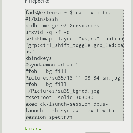
интересно:
fads@extensa ~ $ cat .xinitrc 

#!/bin/bash

xrdb -merge ~/.Xresources

urxvtd -q -f -o

setxkbmap -layout "us,ru" -option 
"grp:ctrl_shift_toggle,grp_led:ca
ps"

xbindkeys

#syndaemon -d -i 1;

#feh --bg-fill 
Pictures/su35/13_11_08_34_sm.jpg

#feh --bg-fill 
~/Pictures/su35_bgmod.jpg

#xsetroot -solid 303030

exec ck-launch-session dbus-
launch --sh-syntax --exit-with-
session spectrwm
fads
★★