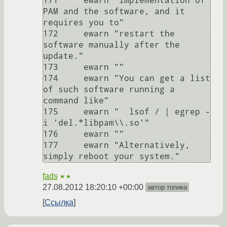
171     ewarn "implementation of 
PAM and the software, and it 
requires you to"

172     ewarn "restart the 
software manually after the 
update."

173     ewarn ""

174     ewarn "You can get a list 
of such software running a 
command like"

175     ewarn "  lsof / | egrep -
i 'del.*libpam\\.so'"

176     ewarn ""

177     ewarn "Alternatively, 
fads
★★
27.08.2012 18:20:10 +00:00
автор топика
Ссылка