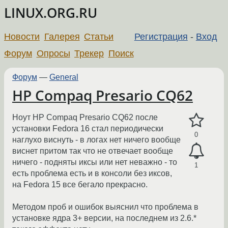
LINUX.ORG.RU
Новости
Галерея
Статьи
Регистрация
-
Вход
Форум
Опросы
Трекер
Поиск
Форум
—
General
HP Compaq Presario CQ62
Ноут HP Compaq Presario CQ62 после
установки Fedora 16 стал периодически
0
наглухо виснуть - в логах нет ничего вообще
виснет притом так что не отвечает вообще
ничего - подняты иксы или нет неважно - то
1
есть проблема есть и в консоли без иксов,
на Fedora 15 все бегало прекрасно.
Методом проб и ошибок выяснил что проблема в
установке ядра 3+ версии, на последнем из 2.6.*