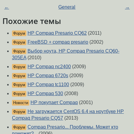
←
General
→
Похожие темы
HP Compaq Presario CQ62
(2011)
Форум
FreeBSD + compaq presario
(2002)
Форум
Выбор ноута, HP Compaq Presario CQ60-
Форум
305EA
(2010)
HP Compaq nc2400
(2009)
Форум
HP Compaq 6720s
(2009)
Форум
HP Compaq tc1100
(2009)
Форум
HP Compaq 530
(2008)
Форум
HP покупает Compaq
(2001)
Новости
Не загружается CentOS 6.4 на ноутбуке HP
Форум
Compaq Presario CQ57
(2013)
Compaq Presario... Проблемы. Может кто
Форум
поможет?...
(2006)