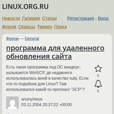
LINUX.ORG.RU
Новости
Галерея
Статьи
Регистрация
-
Вход
Форум
Опросы
Трекер
Поиск
Форум
—
General
программа для удаленного
обновления сайта
Есть такая программа под ОС виндоус,
называется WinSCP, до недавнего
0
использовалась мной в качестве subj. Если
что-то подобное для Linux? Там
использовался какой-то протокол "SCP"?
0
anonymous
03.11.2004 20:37:22 +00:00