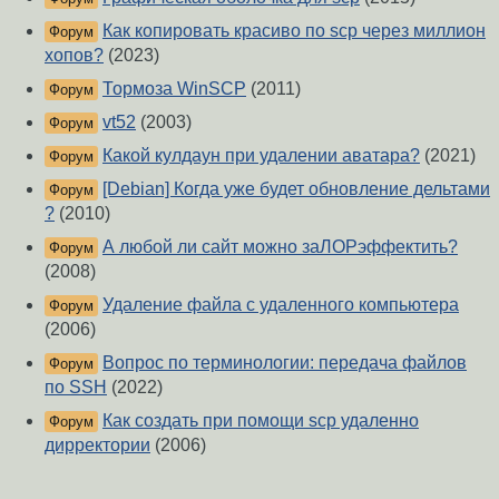
Как копировать красиво по scp через миллион
Форум
хопов?
(2023)
Тормоза WinSCP
(2011)
Форум
vt52
(2003)
Форум
Какой кулдаун при удалении аватара?
(2021)
Форум
[Debian] Когда уже будет обновление дельтами
Форум
?
(2010)
А любой ли сайт можно заЛОРэффектить?
Форум
(2008)
Удаление файла с удаленного компьютера
Форум
(2006)
Вопрос по терминологии: передача файлов
Форум
по SSH
(2022)
Как создать при помощи scp удаленно
Форум
дирректории
(2006)