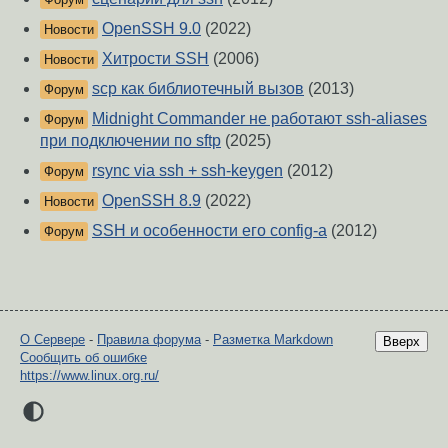
OpenSSH 9.0
(2022)
Новости
Хитрости SSH
(2006)
Новости
scp как библиотечный вызов
(2013)
Форум
Midnight Commander не работают ssh-aliases
Форум
при подключении по sftp
(2025)
rsync via ssh + ssh-keygen
(2012)
Форум
OpenSSH 8.9
(2022)
Новости
SSH и особенности его config-а
(2012)
Форум
О Сервере
-
Правила форума
-
Разметка Markdown
Вверх
Сообщить об ошибке
https://www.linux.org.ru/