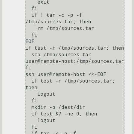
    exit

  fi

  if ! tar -c -p -f 
/tmp/sources.tar; then

    rm /tmp/sources.tar

  fi

EOF

if test -r /tmp/sources.tar; then

  scp /tmp/sources.tar 
user@remote-host:/tmp/sources.tar

fi

ssh user@remote-host <<-EOF

  if test -r /tmp/sources.tar; 
then

    logout

  fi

  mkdir -p /dest/dir

  if test $? -ne 0; then

    logout

  fi

  if tar -x -p -f 