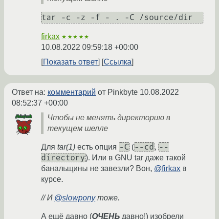
firkax
★★★★★
10.08.2022 09:59:18 +00:00
Показать ответ
Ссылка
Ответ на:
комментарий
от Pinkbyte
10.08.2022
08:52:37 +00:00
Чтобы не менять директорию в
текущем шелле
-C
--cd
--
Для
tar(1)
есть опция
(
,
directory
). Или в GNU tar даже такой
банальщины не завезли? Вон,
@firkax
в
курсе.
// И
@slowpony
тоже.
А ещё давно (
ОЧЕНЬ
давно!) изобрели