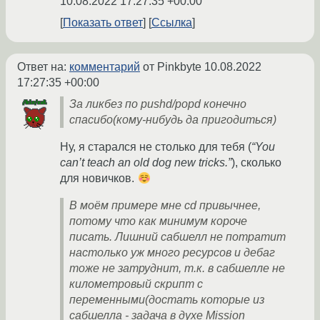
10.08.2022 17:27:35 +00:00
Показать ответ
Ссылка
Ответ на:
комментарий
от Pinkbyte
10.08.2022
17:27:35 +00:00
За ликбез по pushd/popd конечно
спасибо(кому-нибудь да пригодиться)
Ну, я старался не столько для тебя (
“You
can’t teach an old dog new tricks.”
), сколько
для новичков.
В моём примере мне cd привычнее,
потому что как минимум короче
писать. Лишний сабшелл не потратит
настолько уж много ресурсов и дебаг
тоже не затруднит, т.к. в сабшелле не
километровый скрипт с
переменными(достать которые из
сабшелла - задача в духе Mission