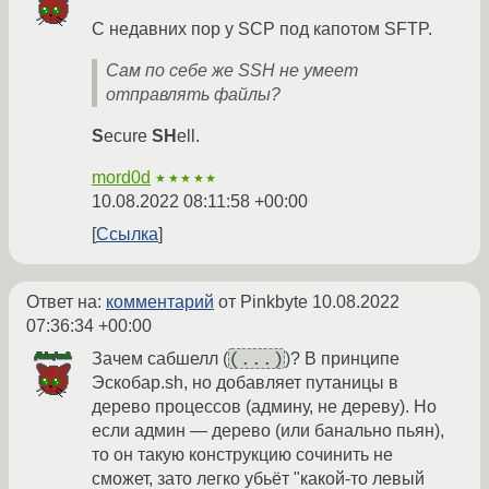
С недавних пор у SCP под капотом SFTP.
Сам по себе же SSH не умеет
отправлять файлы?
S
ecure
SH
ell.
mord0d
★★★★★
10.08.2022 08:11:58 +00:00
Ссылка
Ответ на:
комментарий
от Pinkbyte
10.08.2022
07:36:34 +00:00
(...)
Зачем сабшелл (
)? В принципе
Эскобар.sh, но добавляет путаницы в
дерево процессов (админу, не дереву). Но
если админ — дерево (или банально пьян),
то он такую конструкцию сочинить не
сможет, зато легко убьёт "какой-то левый