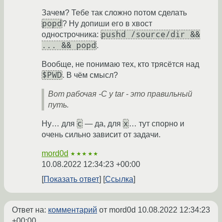
Зачем? Тебе так сложно потом сделать
popd
? Ну допиши его в хвост
pushd /source/dir &&
однострочника:
... && popd
.
Вообще, не понимаю тех, кто трясётся над
$PWD
. В чём смысл?
Вот рабочая -C у tar - это правильный
путь.
c
x
Ну… для
— да, для
… тут спорно и
очень сильно зависит от задачи.
mord0d
★★★★★
10.08.2022 12:34:23 +00:00
Показать ответ
Ссылка
Ответ на:
комментарий
от mord0d
10.08.2022 12:34:23
+00:00