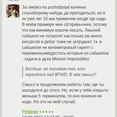
За ликбез по pushd/popd конечно
спасибо(кому-нибудь да пригодиться), но я
их уже лет 10 как применяю везде где надо.
В моём примере мне cd привычнее, потому
что как минимум короче писать. Лишний
сабшелл не потратит настолько уж много
ресурсов и дебаг тоже не затруднит, т.к. в
сабшелле не километровый скрипт с
переменными(достать которые из сабшелла
- задача в духе Mission Impossible).
Вообще, не понимаю тех, кто
трясётся над $PWD. В чём смысл?
Смысл в продолжении работы там, где ты
находился до этого. Не, если у тебя открыто
меньше 5 терминалов, то оно конечно не
надо. Но это не мой случай.
Pinkbyte
★★★★★