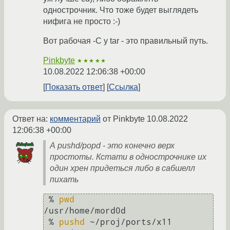
однострочник. Что тоже будет выглядеть
нифига не просто :-)
Вот рабочая -C у tar - это правильный путь.
Pinkbyte
★★★★★
10.08.2022 12:06:38 +00:00
Показать ответ
Ссылка
Ответ на:
комментарий
от Pinkbyte
10.08.2022
12:06:38 +00:00
А pushd/popd - это конечно верх
простоты. Кстати в однострочнике их
один хрен придеться либо в сабшелл
пихать
 % 
pwd
/usr/home/mord0d

 % 
pushd
 ~/proj/ports/x11
