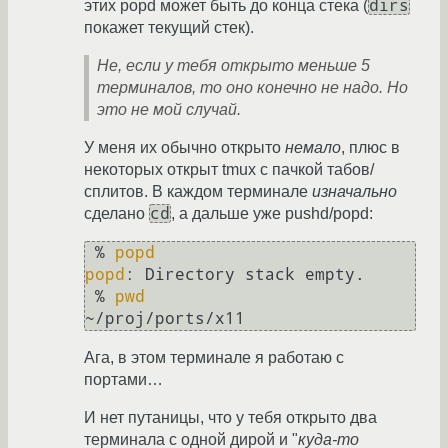
dirs
этих popd может быть до конца стека (
покажет текущий стек).
Не, если у тебя открыто меньше 5
терминалов, то оно конечно не надо. Но
это не мой случай.
У меня их обычно открыто
немало
, плюс в
некоторых открыт tmux с пачкой табов/
сплитов. В каждом терминале
изначально
cd
сделано
, а дальше уже pushd/popd:
 % 
popd
popd
: Directory stack empty.

 % 
pwd
Ага, в этом терминале я работаю с
портами…
И нет путаницы, что у тебя открыто два
терминала с одной дирой и "
куда-то