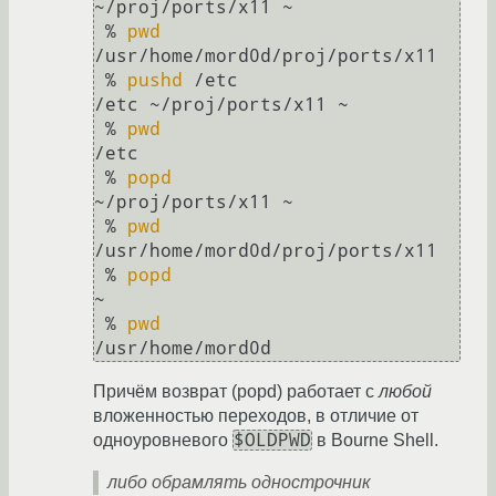
~/proj/ports/x11 ~ 

 % 
pwd
/usr/home/mord0d/proj/ports/x11

 % 
pushd
 /etc

/etc ~/proj/ports/x11 ~ 

 % 
pwd
/etc

 % 
popd
~/proj/ports/x11 ~ 

 % 
pwd
/usr/home/mord0d/proj/ports/x11

 % 
popd
~ 

 % 
pwd
Причём возврат (popd) работает с
любой
вложенностью переходов, в отличие от
$OLDPWD
одноуровневого
в Bourne Shell.
либо обрамлять однострочник