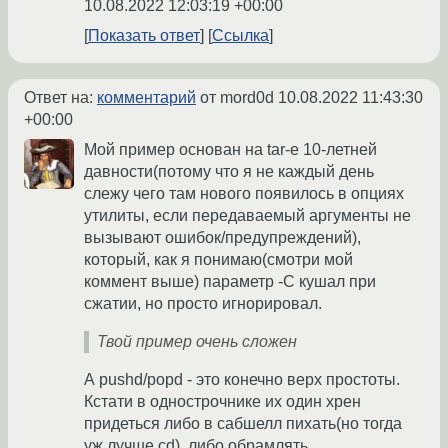
10.08.2022 12:03:19 +00:00
Показать ответ
Ссылка
Ответ на:
комментарий
от mord0d
10.08.2022 11:43:30
+00:00
Мой пример основан на tar-е 10-летней
давности(потому что я не каждый день
слежу чего там нового появилось в опциях
утилиты, если передаваемый аргументы не
вызывают ошибок/предупреждений),
который, как я понимаю(смотри мой
коммент выше) параметр -C кушал при
сжатии, но просто игнорировал.
Твой пример очень сложен
А pushd/popd - это конечно верх простоты.
Кстати в однострочнике их один хрен
придеться либо в сабшелл пихать(но тогда
уж лучше cd), либо обрамлять