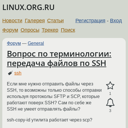
LINUX.ORG.RU
Новости
Галерея
Статьи
Регистрация
-
Вход
Форум
Опросы
Трекер
Поиск
Форум
—
General
Вопрос по терминологии:
передача файлов по SSH
ssh
Если мне нужно отправить файлы через
SSH, то возможны только способы отправки
1
используя протоколы SFTP и SCP, которые
работают поверх SSH? Сам по себе же
SSH не умеет отправлять файлы?
3
ssh-copy-id утилита работает через scp?