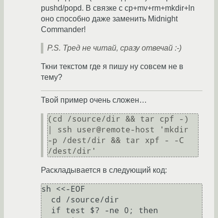
pushd/popd. В связке с cp+mv+rm+mkdir+ln
оно способно даже заменить Midnight
Commander!
P.S. Тред не читай, сразу отвечай :-)
Ткни текстом где я пишу ну совсем не в
тему?
Твой пример очень сложен…
(cd /source/dir && tar cpf -) 
| ssh user@remote-host 'mkdir 
-p /dest/dir && tar xpf - -C 
Раскладывается в следующий код:
sh <<-EOF

  cd /source/dir

  if test $? -ne 0; then
