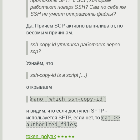
протоколы SFTP и SCP, которые
работают поверх SSH? Сам по себе же
SSH не умеет отправлять файлы?
Да. Причем SCP активно выпиливают, по
весомым причинам.
ssh-copy-id утилита работает через
scp?
Узнаём, что
ssh-copy-id is a script […]
открываем
nano `which ssh-copy-id`
и видим, что если доступен SFTP -
cat >>
используется SFTP, если нет, то
authorized_files
.
token_polyak
★★★★★