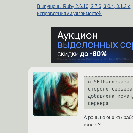
Выпущены Ruby 2.6.10, 2.7.6, 3.0.4, 3.1.2 с
←
исправлениями уязвимостей
в SFTP-сервере 
стороне сервера
добавлена коман
А раньше оно как раб
гоняет?