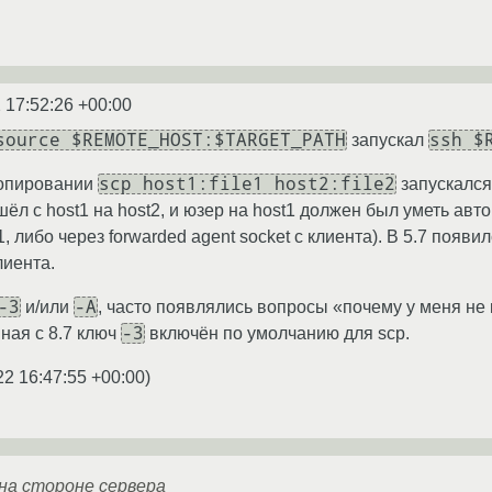
 17:52:26 +00:00
source $REMOTE_HOST:$TARGET_PATH
ssh $
запускал
scp host1:file1 host2:file2
копировании
запускался 
 шёл с host1 на host2, и юзер на host1 должен был уметь ав
1, либо через forwarded agent socket с клиента). В 5.7 появ
лиента.
-3
-A
и/или
, часто появлялись вопросы «почему у меня не
-3
ная с 8.7 ключ
включён по умолчанию для scp.
22 16:47:55 +00:00
)
на стороне сервера