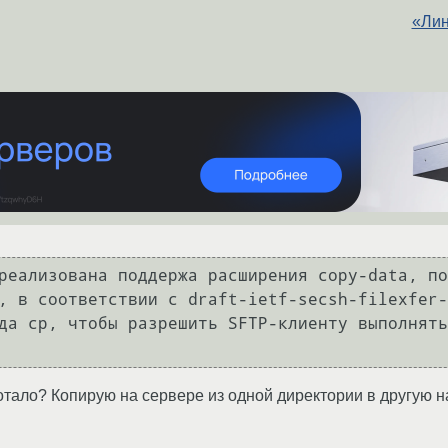
«Лин
реализована поддержа расширения copy-data, по
, в соответствии с draft-ietf-secsh-filexfer-
да cp, чтобы разрешить SFTP-клиенту выполнять
отало? Копирую на сервере из одной директории в другую на