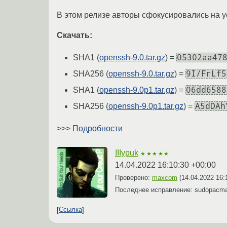
В этом релизе авторы сфокусировались на 
Скачать:
05302aa47
SHA1 (
openssh-9.0.tar.gz
) =
9I/FrLf5
SHA256 (
openssh-9.0.tar.gz
) =
06dd6588
SHA1 (
openssh-9.0p1.tar.gz
) =
A5dDAh
SHA256 (
openssh-9.0p1.tar.gz
) =
>>>
Подробности
IIIypuk
★★★★★
14.04.2022 16:10:30 +00:00
Проверено:
maxcom
(
14.04.2022 16:
Последнее исправление: sudopacm
Ссылка