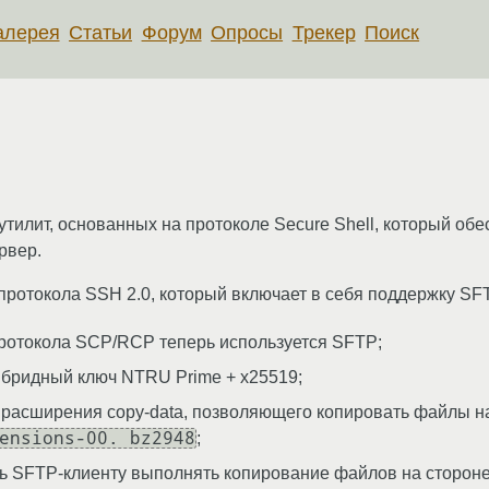
алерея
Статьи
Форум
Опросы
Трекер
Поиск
илит, основанных на протоколе Secure Shell, который обе
рвер.
протокола SSH 2.0, который включает в себя поддержку SFT
ротокола SCP/RCP теперь используется SFTP;
гибридный ключ NTRU Prime + x25519;
расширения copy-data, позволяющего копировать файлы на 
ensions-00. bz2948
;
ть SFTP-клиенту выполнять копирование файлов на стороне