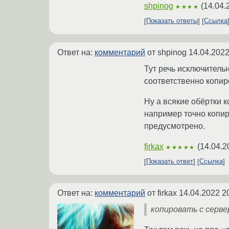
shpinog
(
14.04.
★★★★
Показать ответы
Ссылка
Ответ на:
комментарий
от shpinog
14.04.2022
Тут речь исключитель
соответственно копир
Ну а всякие обёртки к
например точно копиро
предусмотрено.
firkax
(
14.04.2
★★★★★
Показать ответ
Ссылка
Ответ на:
комментарий
от firkax
14.04.2022 2
копировать с серве