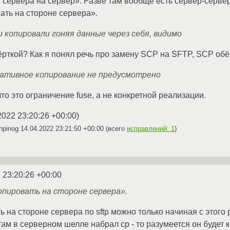
«с сервера на сервер». Разве там вообще есть сервер-серве
ать на стороне сервера».
и копировали гоняя данные через себя, видимо
рткой? Как я понял речь про замену SCP на SFTP, SCP обё
нативное копирование не предусмотрено
о это ограничение fuse, а не конкретной реализации.
2022 23:20:26 +00:00
)
hpinog
14.04.2022 23:21:50 +00:00
(всего
исправлений: 1
)
 23:20:26 +00:00
опировать на стороне сервера».
 на стороне сервера по sftp можно только начиная с этого
там в серверном шелле набрал cp - то разумеется он будет к