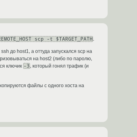
REMOTE_HOST scp -t $TARGET_PATH
.
ssh до host1, а оттуда запускался scp на
торизовываться на host2 (либо по паролю,
-3
ился ключик
, который гонял трафик (и
 копируются файлы с одного хоста на