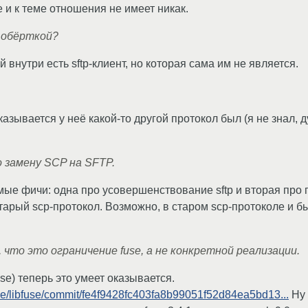
 и к теме отношения не имеет никак.
 обёрткой?
й внутри есть sftp-клиент, но которая сама им не является.
казывается у неё какой-то другой протокол был (я не знал, 
о замену SCP на SFTP.
мые фичи: одна про усовершенствование sftp и вторая про п
тарый scp-протокол. Возможно, в старом scp-протоколе и б
 что это ограничение fuse, а не конкретной реализации.
use) теперь это умеет оказывается.
fuse/libfuse/commit/fe4f9428fc403fa8b99051f52d84ea5bd13...
Ну 