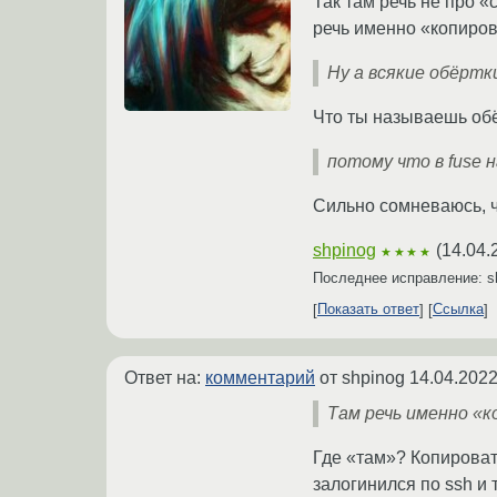
Так там речь не про 
речь именно «копиров
Ну а всякие обёртк
Что ты называешь обё
потому что в fuse 
Сильно сомневаюсь, чт
shpinog
(
14.04.
★★★★
Последнее исправление: s
Показать ответ
Ссылка
Ответ на:
комментарий
от shpinog
14.04.2022
Там речь именно «к
Где «там»? Копировать
залогинился по ssh и 