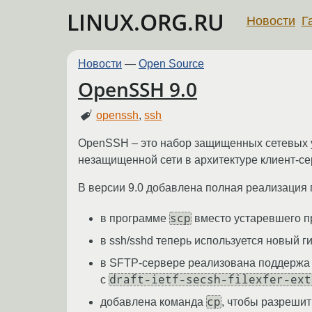
LINUX.ORG.RU
Новости
Г
Новости
—
Open Source
OpenSSH 9.0
openssh
,
ssh
OpenSSH – это набор защищенных сетевых ут
незащищенной сети в архитектуре клиент-се
В версии 9.0 добавлена полная реализация 
scp
в программе
вместо устаревшего п
в ssh/sshd теперь используется новый 
в SFTP-сервере реализована поддержа 
draft-ietf-secsh-filexfer-ext
с
cp
добавлена команда
, чтобы разреши