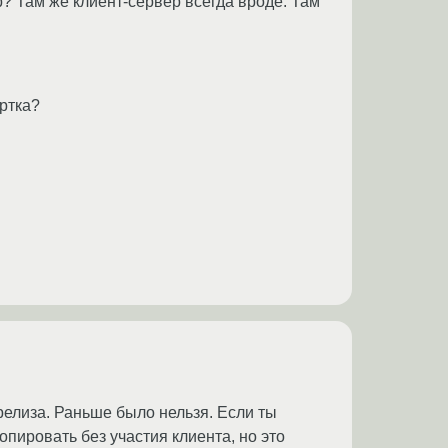
р? Там же клиент-сервер всегда вроде. Там
ртка?
 релиза. Раньше было нельзя. Если ты
опировать без участия клиента, но это