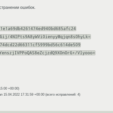
устранении ошибок.
81e1a69db4261474ed940bd685afc24
Gij/4NIPts9A8yWVi0ienyyMqjqn8s0hyLk=
74dcd22d66311cf5999bd56c614de509
YenszjIVPPoQAS8eZcjzdQ9XOnOrG+/Vlyooo=
15:00 +00:00
)
an
15.04.2022 17:31:59 +00:00
(всего исправлений: 4)