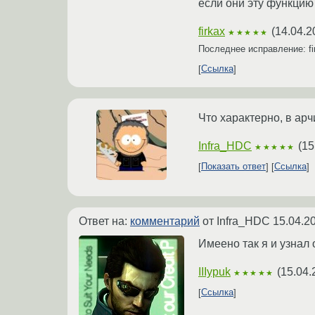
если они эту функцию 
firkax
(
14.04.2
★★★★★
Последнее исправление: f
Ссылка
Что характерно, в арч
Infra_HDC
(
15
★★★★★
Показать ответ
Ссылка
Ответ на:
комментарий
от Infra_HDC
15.04.2
Имеено так я и узнал 
IIIypuk
(
15.04.
★★★★★
Ссылка