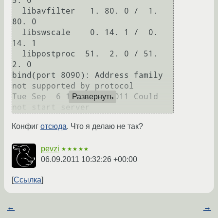
5. 0

  libavfilter   1. 80. 0 /  1. 
80. 0

  libswscale    0. 14. 1 /  0. 
14. 1

  libpostproc  51.  2. 0 / 51.  
2. 0

bind(port 8090): Address family 
not supported by protocol

Tue Sep  6 18:36:07 2011 Could 
Развернуть
Конфиг
отсюда
. Что я делаю не так?
pevzi
★★★★★
06.09.2011 10:32:26 +00:00
Ссылка
←
→