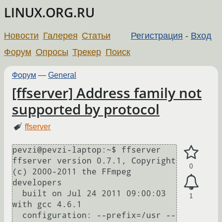
LINUX.ORG.RU
Новости
Галерея
Статьи
Регистрация
-
Вход
Форум
Опросы
Трекер
Поиск
Форум
—
General
[ffserver] Address family not
supported by protocol
ffserver
pevzi@pevzi-laptop:~$ ffserver 

ffserver version 0.7.1, Copyright 
0
(c) 2000-2011 the FFmpeg 
developers

  built on Jul 24 2011 09:00:03 
1
with gcc 4.6.1

  configuration: --prefix=/usr --