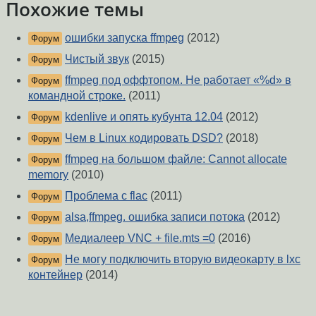
Похожие темы
ошибки запуска ffmpeg
(2012)
Форум
Чистый звук
(2015)
Форум
ffmpeg под оффтопом. Не работает «%d» в
Форум
командной строке.
(2011)
kdenlive и опять кубунта 12.04
(2012)
Форум
Чем в Linux кодировать DSD?
(2018)
Форум
ffmpeg на большом файле: Cannot allocate
Форум
memory
(2010)
Проблема с flac
(2011)
Форум
alsa,ffmpeg. ошибка записи потока
(2012)
Форум
Медиалеер VNC + file.mts =0
(2016)
Форум
Не могу подключить вторую видеокарту в lxc
Форум
контейнер
(2014)