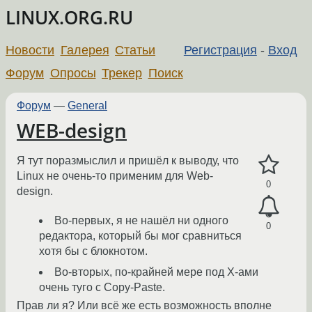
LINUX.ORG.RU
Новости
Галерея
Статьи
Регистрация
-
Вход
Форум
Опросы
Трекер
Поиск
Форум
—
General
WEB-design
Я тут поразмыслил и пришёл к выводу, что
Linux не очень-то применим для Web-
0
design.
Во-первых, я не нашёл ни одного
0
редактора, который бы мог сравниться
хотя бы с блокнотом.
Во-вторых, по-крайней мере под X-ами
очень туго с Copy-Paste.
Прав ли я? Или всё же есть возможность вполне