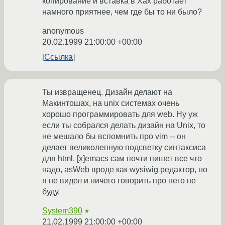
копирование и вставка в Хах работает
намного приятнее, чем где бы то ни было?
anonymous
20.02.1999 21:00:00 +00:00
Ссылка
Ты извращенец. Дизайн делают на
Макинтошах, на unix системах очень
хорошо программировать для web. Ну уж
если ты собрался делать дизайн на Unix, то
не мешало бы вспомнить про vim -- он
делает великолепную подсветку синтаксиса
для html, [x]emacs сам почти пишет все что
надо, asWeb вроде как wysiwig редактор, но
я не видел и ничего говорить про него не
буду.
System390
★
21.02.1999 21:00:00 +00:00