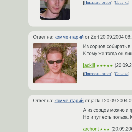
Показать ответ
Ссылка
Ответ на:
комментарий
от Zert
20.09.2004 08:
Из сорцов собирать в
К тому же тогда он ли
jackill
(
20.09.2
★★★★★
Показать ответ
Ссылка
Ответ на:
комментарий
от jackill
20.09.2004 0
А из сорцов можно и 
Но и тут есть польза.
archont
(
20.09.20
★★★