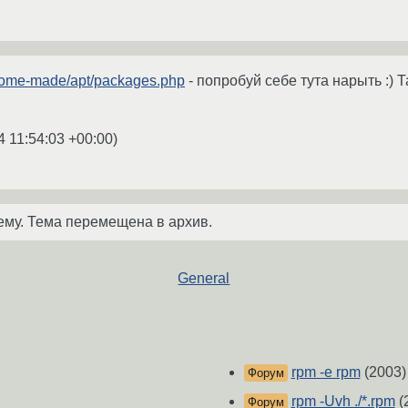
/home-made/apt/packages.php
- попробуй себе тута нарыть :) 
4 11:54:03 +00:00
)
ему. Тема перемещена в архив.
General
rpm -e rpm
(2003)
Форум
rpm -Uvh ./*.rpm
(
Форум