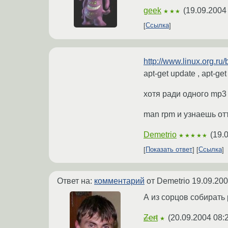
geek
(
19.09.2004
★★★
Ссылка
http://www.linux.org.ru
apt-get update , apt-get
хотя ради одного mp3 
man rpm и узнаешь от
Demetrio
(
19.
★★★★★
Показать ответ
Ссылка
Ответ на:
комментарий
от Demetrio
19.09.200
А из сорцов собирать
Zert
(
20.09.2004 08:
★