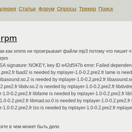
алерея
Статьи
Форум
Опросы
Трекер
Поиск
 rpm
ак как xmms не проигрывает файли mp3 потому что пишет чт
.rpm
DSA signature: NOKEY, key ID e42d547b error: Failed dependenc
2.pre2.fr faad2 is needed by mplayer-1.0-0.2.pre2.fr lame is nee
r libasound.so.2 is needed by mplayer-1.0-0.2.pre2.fr libasound
.2.pre2.fr libdv.so.2 is needed by mplayer-1.0-0.2.pre2.fr libdvd
-1.0-0.2.pre2.fr libfame is needed by mplayer-1.0-0.2.pre2.fr lib
-1.0-0.2.pre2.fr libmad.so.0 is needed by mplayer-1.0-0.2.pre2.
r-1.0-0.2.pre2.fr lzo is needed by mplayer-1.0-0.2.pre2.fr mplay
жите в чем может быть дело