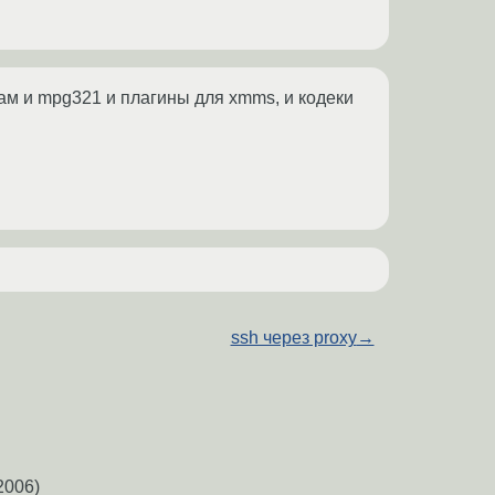
Там и mpg321 и плагины для xmms, и кодеки
ssh через proxy
→
2006)