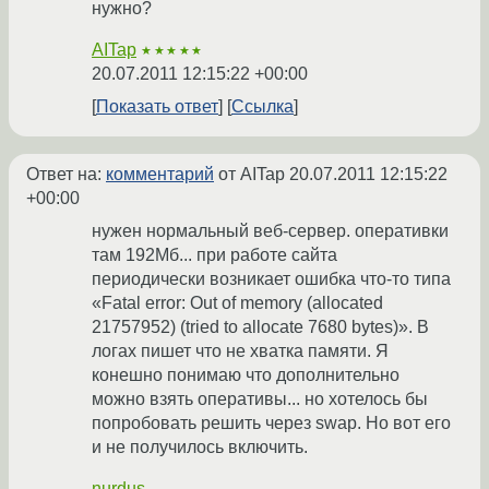
нужно?
AITap
★★★★★
20.07.2011 12:15:22 +00:00
Показать ответ
Ссылка
Ответ на:
комментарий
от AITap
20.07.2011 12:15:22
+00:00
нужен нормальный веб-сервер. оперативки
там 192Мб... при работе сайта
периодически возникает ошибка что-то типа
«Fatal error: Out of memory (allocated
21757952) (tried to allocate 7680 bytes)». В
логах пишет что не хватка памяти. Я
конешно понимаю что дополнительно
можно взять оперативы... но хотелось бы
попробовать решить через swap. Но вот его
и не получилось включить.
nurdus