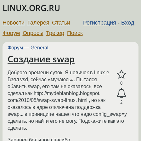
LINUX.ORG.RU
Новости
Галерея
Статьи
Регистрация
-
Вход
Форум
Опросы
Трекер
Поиск
Форум
—
General
Cоздание swap
Доброго времени суток. Я новичок в linux-e.
Взял vsd, сейчас «мучаюсь». Пытался
0
обавить swap, его там не оказалось, всё
сделал как http: //mydebianblog.blogspot.
com/2010/05/swap-swap-linux. html , но как
2
оказалось в ядре отключена поддержка
swap... в приниципе нашел что надо config_swap=y
сделать, но найти его не могу. Подскажите как это
сделать.
Заранее большое спасибо.