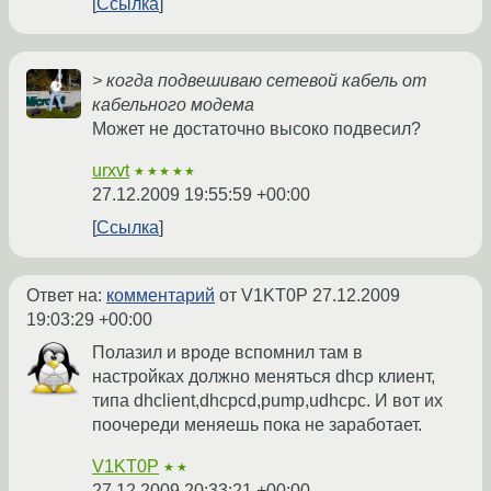
Ссылка
> когда подвешиваю сетевой кабель от
кабельного модема
Может не достаточно высоко подвесил?
urxvt
★★★★★
27.12.2009 19:55:59 +00:00
Ссылка
Ответ на:
комментарий
от V1KT0P
27.12.2009
19:03:29 +00:00
Полазил и вроде вспомнил там в
настройках должно меняться dhcp клиент,
типа dhclient,dhcpcd,pump,udhcpc. И вот их
поочереди меняешь пока не заработает.
V1KT0P
★★
27.12.2009 20:33:21 +00:00