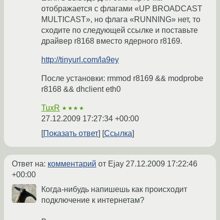
отображается с флагами «UP BROADCAST
MULTICAST», но флага «RUNNING» нет, то
сходите по следующей ссылке и поставьте
драйвер r8168 вместо ядерного r8169.
http://tinyurl.com/la9ey
После установки: rmmod r8169 && modprobe
r8168 && dhclient eth0
TuxR
★★★★
27.12.2009 17:27:34 +00:00
Показать ответ
Ссылка
Ответ на:
комментарий
от Ejay
27.12.2009 17:22:46
+00:00
Когда-нибудь напишешь как происходит
подключение к интернетам?