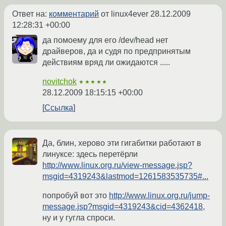
Ответ на:
комментарий
от linux4ever
28.12.2009
12:28:31 +00:00
да помоему для его /dev/head нет
драйверов, да и судя по предпринятым
действиям вряд ли ожидаются .....
novitchok
★★★★★
28.12.2009 18:15:15 +00:00
Ссылка
Да, блин, херово эти гигабитки работают в
линуксе: здесь перетёрли
http://www.linux.org.ru/view-message.jsp?
msgid=4319243&lastmod=1261583535735#...
попробуй вот это
http://www.linux.org.ru/jump-
message.jsp?msgid=4319243&cid=4362418,
ну и у гугла спроси.