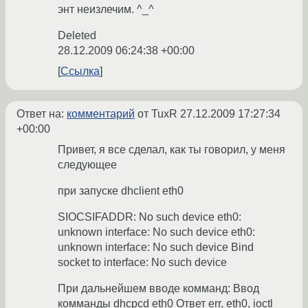
энт неизлечим. ^_^
Deleted
28.12.2009 06:24:38 +00:00
Ссылка
Ответ на:
комментарий
от TuxR
27.12.2009 17:27:34
+00:00
Привет, я все сделал, как ты говорил, у меня
следующее
при запуске dhclient eth0
SIOCSIFADDR: No such device eth0:
unknown interface: No such device eth0:
unknown interface: No such device Bind
socket to interface: No such device
При дальнейшем вводе комманд: Ввод
комманды dhcpcd eth0 Ответ err, eth0, ioctl