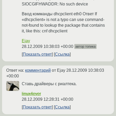
SIOCGIFHWADDR: No such device
Ввод комманды dhcpclient eth0 Ответ If
«dhcpclient» is not a typo can use command-
not-found to lookup the package that contains
it, like this: cnf dhcpclient
Ejay
28.12.2009 10:38:03 +00:00
автор топика
Показать ответ
Ссылка
Ответ на:
комментарий
от Ejay
28.12.2009 10:38:03
+00:00
Ставь драйверы с риалтека.
linux4ever
28.12.2009 12:28:31 +00:00
Показать ответ
Ссылка