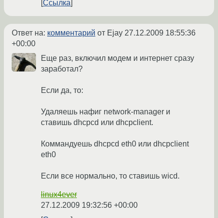
Ссылка
Ответ на:
комментарий
от Ejay
27.12.2009 18:55:36
+00:00
Еще раз, включил модем и интернет сразу
заработал?
Если да, то:
Удаляешь нафиг network-manager и
ставишь dhcpcd или dhcpclient.
Коммандуешь dhcpcd eth0 или dhcpclient
eth0
Если все нормально, то ставишь wicd.
linux4ever
27.12.2009 19:32:56 +00:00