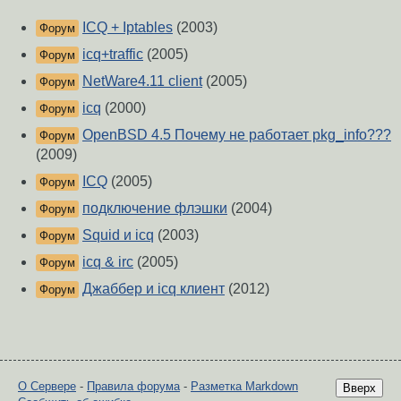
ICQ + Iptables
(2003)
Форум
icq+traffic
(2005)
Форум
NetWare4.11 client
(2005)
Форум
icq
(2000)
Форум
OpenBSD 4.5 Почему не работает pkg_info???
Форум
(2009)
ICQ
(2005)
Форум
подключение флэшки
(2004)
Форум
Squid и icq
(2003)
Форум
icq & irc
(2005)
Форум
Джаббер и icq клиент
(2012)
Форум
О Сервере
-
Правила форума
-
Разметка Markdown
Вверх