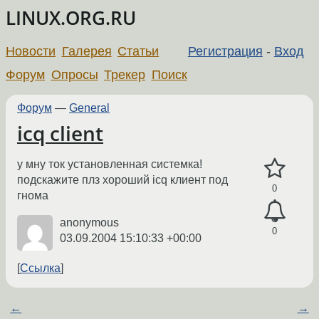
LINUX.ORG.RU
Новости
Галерея
Статьи
Регистрация
-
Вход
Форум
Опросы
Трекер
Поиск
Форум
—
General
icq client
у мну ток установленная системка!
подскажите плз хороший icq клиент под
0
гнома
anonymous
0
03.09.2004 15:10:33 +00:00
Ссылка
←
→