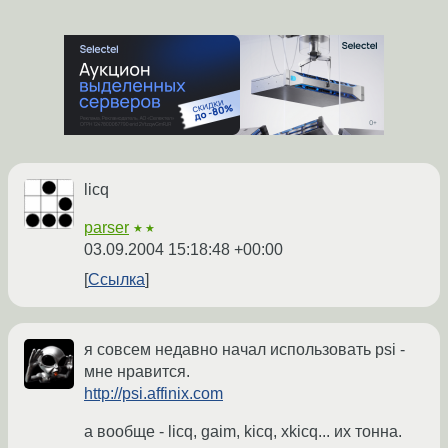
licq
parser
★★
03.09.2004 15:18:48 +00:00
Ссылка
я совсем недавно начал использовать psi -
мне нравится.
http://psi.affinix.com
а вообще - licq, gaim, kicq, xkicq... их тонна.