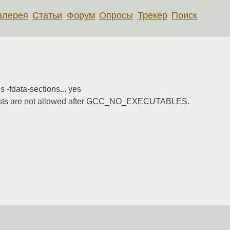
алерея
Статьи
Форум
Опросы
Трекер
Поиск
s -fdata-sections... yes
ink tests are not allowed after GCC_NO_EXECUTABLES.