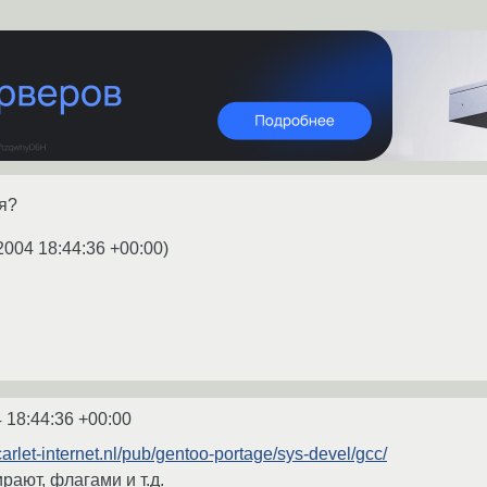
бя?
2004 18:44:36 +00:00
)
 18:44:36 +00:00
.scarlet-internet.nl/pub/gentoo-portage/sys-devel/gcc/
рают, флагами и т.д.