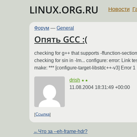
LINUX.ORG.RU
Новости
Г
Форум
—
General
Опять GCC :(
checking for g++ that supports -ffunction-section
checking for sin in -lm... configure: error: L
make: *** [configure-target-libstdc++-v3] Error 1
drish
★★
11.08.2004 18:31:49 +00:00
Ссылка
←
Что за --eh-frame-hdr?