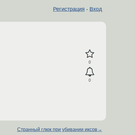
Регистрация
-
Вход
0
0
Странный глюк при убивании иксов
→