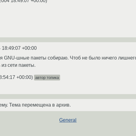
2004 18:49:07 +00:00
)
 18:49:07 +00:00
ебя GNU-шные пакеты собираю. Чтоб не было ничего лишнего
 из сети пакеты.
8:54:17 +00:00
)
автор топика
ему. Тема перемещена в архив.
General