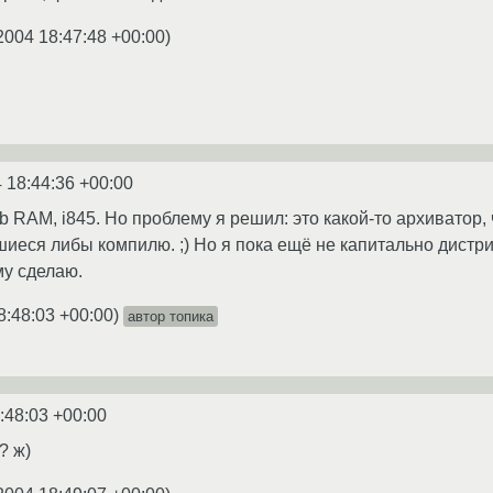
2004 18:47:48 +00:00
)
 18:44:36 +00:00
b RAM, i845. Но проблему я решил: это какой-то архиватор, ч
авшиеся либы компилю. ;) Но я пока ещё не капитально дис
му сделаю.
8:48:03 +00:00
)
автор топика
:48:03 +00:00
? ж)