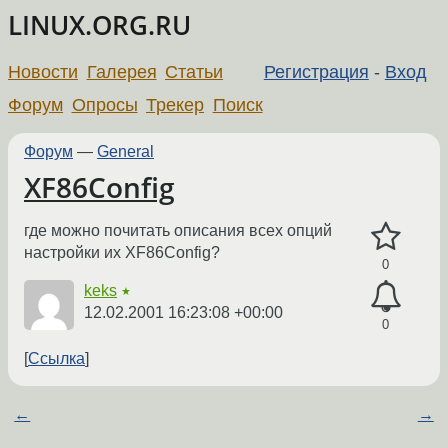
LINUX.ORG.RU
Новости
Галерея
Статьи
Регистрация
-
Вход
Форум
Опросы
Трекер
Поиск
Форум
—
General
XF86Config
где можно почитать описания всех опций
настройки их XF86Config?
0
keks
★
12.02.2001 16:23:08 +00:00
0
Ссылка
←
→