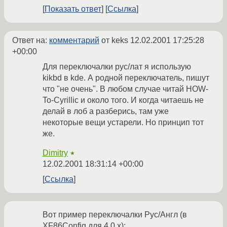
Показать ответ
Ссылка
Ответ на:
комментарий
от keks
12.02.2001 17:25:28
+00:00
Для переключалки рус/лат я использую
kikbd в kde. А родной переключатель, пишут
что "не очень". В любом случае читай HOW-
To-Cyrillic и около того. И когда читаешь не
делай в лоб а разберись, там уже
некоторые вещи устарели. Но принцип тот
же.
Dimitry
★
12.02.2001 18:31:14 +00:00
Ссылка
Вот пример переключалки Рус/Англ (в
XF86Config для 4.0.x):