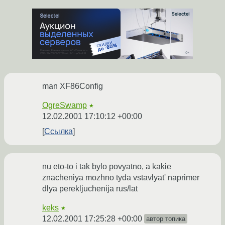
man XF86Config
OgreSwamp
★
12.02.2001 17:10:12 +00:00
Ссылка
nu eto-to i tak bylo povyatno, a kakie
znacheniya mozhno tyda vstavlyat' naprimer
dlya perekljuchenija rus/lat
keks
★
12.02.2001 17:25:28 +00:00
автор топика