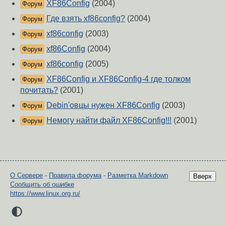
XF86Config
(2004)
Форум
Где взять xf86config?
(2004)
Форум
xf86config
(2003)
Форум
xf86Config
(2004)
Форум
xf86config
(2005)
Форум
XF86Config и XF86Config-4 где толком
Форум
почитать?
(2001)
Debin'овцы нужен XF86Config
(2003)
Форум
Немогу найти файл XF86Config!!!
(2001)
Форум
О Сервере
-
Правила форума
-
Разметка Markdown
Вверх
Сообщить об ошибке
https://www.linux.org.ru/