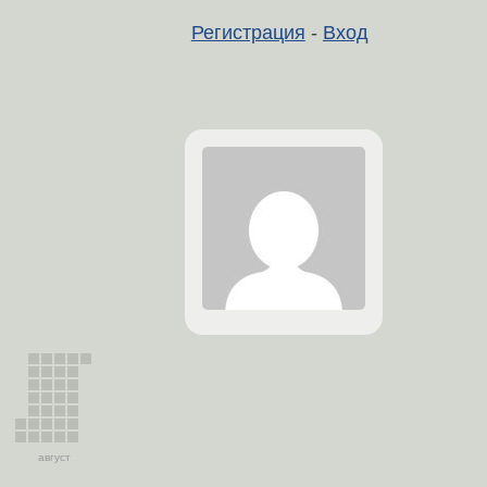
Регистрация
-
Вход
август