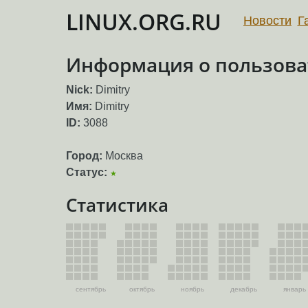
LINUX.ORG.RU
Новости
Г
Информация о пользоват
Nick:
Dimitry
Имя:
Dimitry
ID:
3088
Город:
Москва
Статус:
★
Статистика
сентябрь
октябрь
ноябрь
декабрь
январь