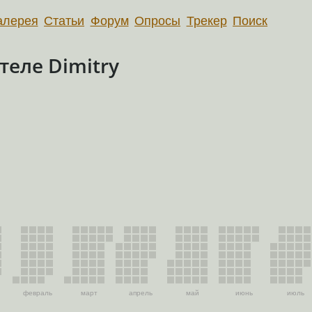
алерея
Статьи
Форум
Опросы
Трекер
Поиск
еле Dimitry
февраль
март
апрель
май
июнь
июль