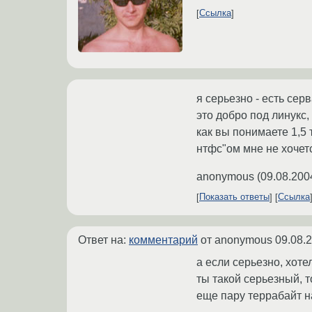
Ссылка
я серьезно - есть се
это добро под линукс,
как вы понимаете 1,5 т
нтфс"ом мне не хочетс
anonymous
(
09.08.200
Показать ответы
Ссылка
Ответ на:
комментарий
от anonymous
09.08.
а если серьезно, хоте
ты такой серьезный, т
еще пару террабайт 