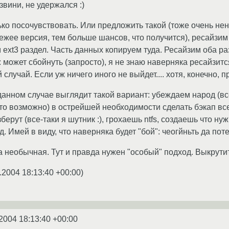
звини, не удержался :)
ко посочувствовать. Или предложить такой (тоже очень нен
 свежее версия, тем больше шансов, что получится), ресай
ext3 раздел. Часть данных копируем туда. Ресайзим оба разд
 может сбойнуть (запросто), я не знаю наверняка ресайзится
 случай. Если уж ничего иного не выйдет.... хотя, конечно, п
данном случае выглядит такой вариант: убеждаем народ (все
то возможно) в острейшей необходимости сделать бэкап все
зберут (все-таки я шутник :), грохаешь ntfs, создаешь что н
. Имей в виду, что наверняка будет "бой": чеогйньть да пот
 необычная. Тут и правда нужен "особый" подход. Выкрутить
.2004 18:13:40 +00:00
)
2004 18:13:40 +00:00