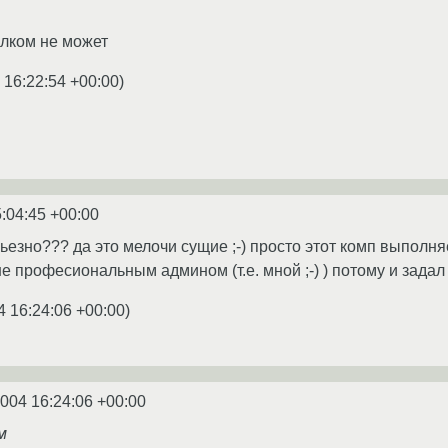
олком не может
 16:22:54 +00:00
)
:04:45 +00:00
ерьезно??? да это мелочи сущие ;-) просто этот комп выпол
не професиональным админом (т.е. мной ;-) ) потому и задал
4 16:24:06 +00:00
)
2004 16:24:06 +00:00
м