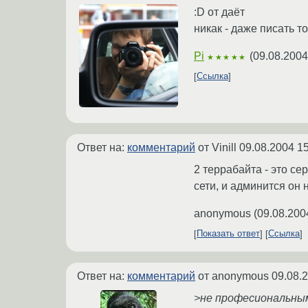
:D от даёт
никак - даже писать т
Pi
(
09.08.2004
★★★★★
Ссылка
Ответ на:
комментарий
от Vinill
09.08.2004 15
2 террабайта - это с
сети, и админится он 
anonymous
(
09.08.200
Показать ответ
Ссылка
Ответ на:
комментарий
от anonymous
09.08.
>не професиональны