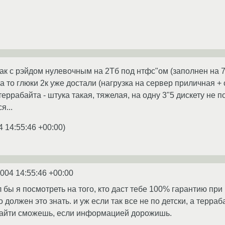
рвак с рэйдом нулевочным на 2Тб под нтфс"ом (заполнен на 
 а то глюки 2к уже достали (нагрузка на сервер приличная +
еррабайта - штука такая, тяжелая, на одну 3"5 дискету не пом
я...
4 14:55:46 +00:00
)
2004 14:55:46 +00:00
л бы я посмотреть на того, кто даст тебе 100% гарантию при
о должен это знать. и уж если так все не по детски, а терраб
найти сможешь, если информацией дорожишь.