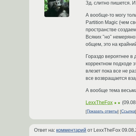
Зд. слитно пишется. И
А вообще-то могу толь
Partition Magic (чем
пространстве создаем 
Всяких "но" немеряно:
общем, это на крайний
Гораздо вероятнее в 
корректном подходе э
влезет пока все не ра
все возвращается взад
А вообще тема весьма
LexxTheFox
(
09.08
★★
Показать ответы
Ссылка
Ответ на:
комментарий
от LexxTheFox
09.08.