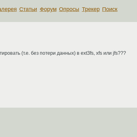
алерея
Статьи
Форум
Опросы
Трекер
Поиск
ировать (т.е. без потери данных) в ext3fs, xfs или jfs???