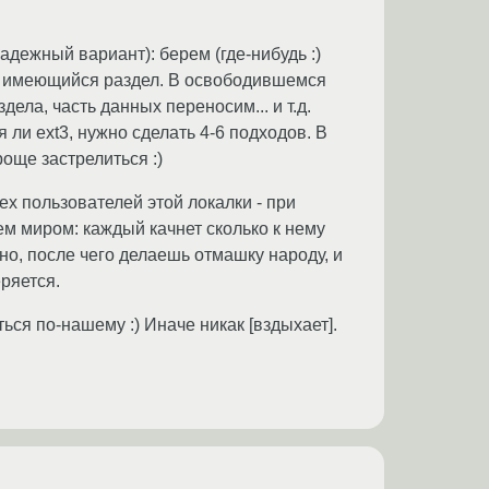
адежный вариант): берем (где-нибудь :)
зим имеющийся раздел. В освободившемся
ела, часть данных переносим... и т.д.
 ли ext3, нужно сделать 4-6 подходов. В
роще застрелиться :)
х пользователей этой локалки - при
м миром: каждый качнет сколько к нему
ужно, после чего делаешь отмашку народу, и
еряется.
ся по-нашему :) Иначе никак [вздыхает].