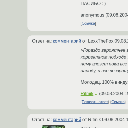
ПАСИБО :-)
anonymous
(
09.08.200
Ссылка
Ответ на:
комментарий
от LexxTheFox
09.08.
>Гораздо вероятнее в
корректном подходе 
нему влезет пока все
народу, и все возвра
Молодец. 100% виндуз
Ritmik
(
09.08.2004 1
★
Показать ответ
Ссылка
Ответ на:
комментарий
от Ritmik
09.08.2004 