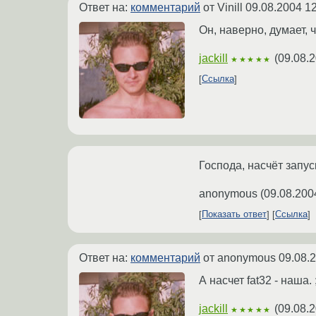
Ответ на:
комментарий
от Vinill
09.08.2004 12
Он, наверно, думает, ч
jackill
(
09.08.2
★★★★★
Ссылка
Господа, насчёт запус
anonymous
(
09.08.200
Показать ответ
Ссылка
Ответ на:
комментарий
от anonymous
09.08.
А насчет fat32 - наша. 
jackill
(
09.08.2
★★★★★