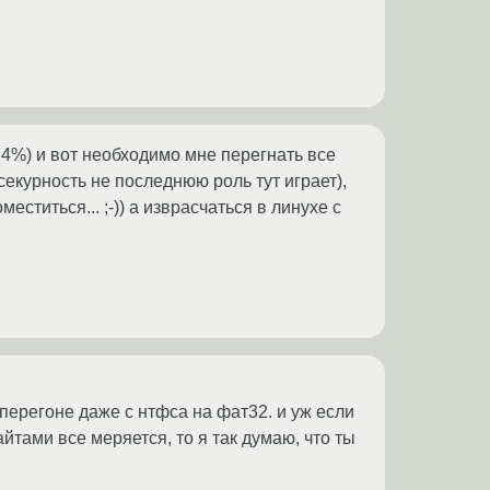
74%) и вот необходимо мне перегнать все
 секурность не последнюю роль тут играет),
еститься... ;-)) а изврасчаться в линухе с
 перегоне даже с нтфса на фат32. и уж если
айтами все меряется, то я так думаю, что ты