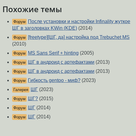
Похожие темы
После установки и настройки Infinality жуткое
Форум
ШГ в заголовках KWin (KDE)
(2014)
[freetype][ШГ, да] настройка под Trebuchet MS
Форум
(2010)
MS Sans Serif + hinting
(2005)
Форум
ШГ в андроид с артефактами
(2013)
Форум
ШГ в андроид с артефактами
(2013)
Форум
Гибкость gentoo - миф?
(2023)
Форум
ШГ
(2023)
Галерея
ШГ?
(2015)
Форум
ШГ
(2014)
Форум
ШГ
(2014)
Форум