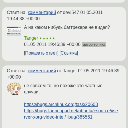
Ответ на:
комментарий
от devl547
01.05.2011
19:44:38 +00:00
А на каком нибудь багтрекере не видел?
Tanger
★★★★★
01.05.2011 19:46:39 +00:00
автор топика
Показать ответ
Ссылка
Ответ на:
комментарий
от Tanger
01.05.2011 19:46:39
+00:00
не совсем то, но похоже это частные
случаи.
https://bugs.archlinux.org/task/20603
https://bugs.launchpad.net/ubuntu/+source/xse
rver-xorg-video-intel/+bug/385561