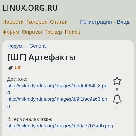
LINUX.ORG.RU
Новости
Галерея
Статьи
Регистрация
-
Вход
Форум
Опросы
Трекер
Поиск
Форум
—
General
[ШГ] Артефакты
шг
Достало:
http://mikh.dyndns.org/images/d/eddf064f18.pn
0
g
http://mikh.dyndns.org/images/d/9f1fac9a63.pn
g
1
В терминалах тоже:
http://mikh.dyndns.org/images/d/39a7763a9b.png