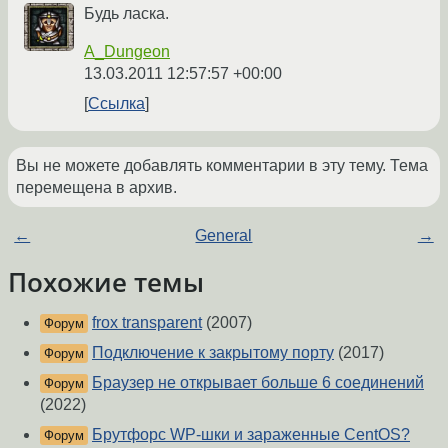
Будь ласка.
A_Dungeon
13.03.2011 12:57:57 +00:00
Ссылка
Вы не можете добавлять комментарии в эту тему. Тема
перемещена в архив.
←
General
→
Похожие темы
frox transparent
(2007)
Форум
Подключение к закрытому порту
(2017)
Форум
Браузер не открывает больше 6 соединений
Форум
(2022)
Брутфорс WP-шки и зараженные CentOS?
Форум