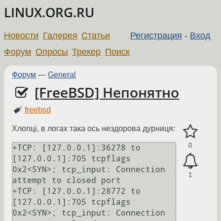
LINUX.ORG.RU
Новости
Галерея
Статьи
Регистрация
-
Вход
Форум
Опросы
Трекер
Поиск
Форум
—
General
[FreeBSD] Непонятно
freebsd
Хлопці, в логах така ось нездорова дурниця:
0
+TCP: [127.0.0.1]:36278 to 
[127.0.0.1]:705 tcpflags 
0x2<SYN>; tcp_input: Connection 
1
attempt to closed port

+TCP: [127.0.0.1]:28772 to 
[127.0.0.1]:705 tcpflags 
0x2<SYN>; tcp_input: Connection 