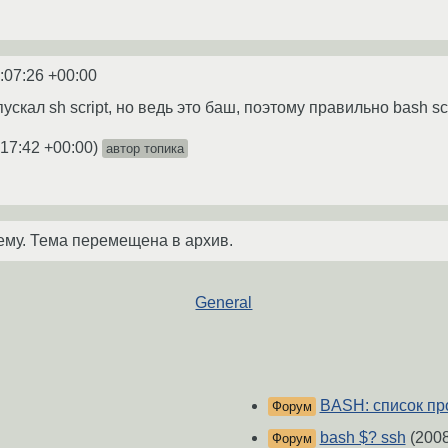
:07:26 +00:00
ускал sh script, но ведь это баш, поэтому правильно bash sc
:17:42 +00:00
)
автор топика
ему. Тема перемещена в архив.
General
BASH: список пр
Форум
bash $? ssh
(2008
Форум