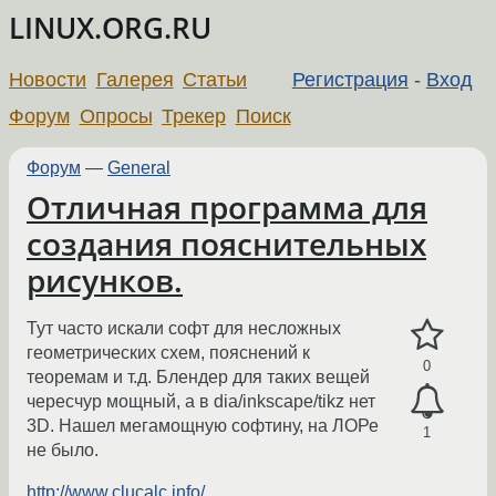
LINUX.ORG.RU
Новости
Галерея
Статьи
Регистрация
-
Вход
Форум
Опросы
Трекер
Поиск
Форум
—
General
Отличная программа для
создания пояснительных
рисунков.
Тут часто искали софт для несложных
геометрических схем, пояснений к
0
теоремам и т.д. Блендер для таких вещей
чересчур мощный, а в dia/inkscape/tikz нет
3D. Нашел мегамощную софтину, на ЛОРе
1
не было.
http://www.clucalc.info/