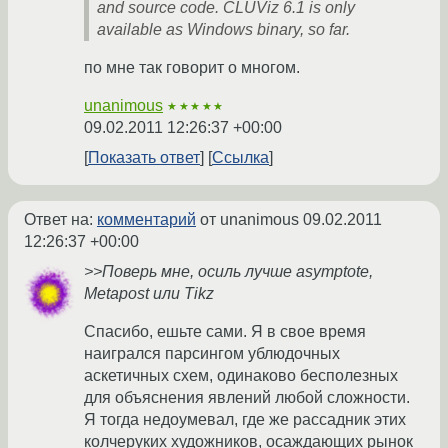
and source code. CLUViz 6.1 is only
available as Windows binary, so far.
по мне так говорит о многом.
unanimous
★★★★★
09.02.2011 12:26:37 +00:00
Показать ответ
Ссылка
Ответ на:
комментарий
от unanimous
09.02.2011
12:26:37 +00:00
>>Поверь мне, осиль лучше asymptote,
Metapost или Tikz
Спасибо, ешьте сами. Я в свое время
наигрался парсингом ублюдочных
аскетичных схем, одинаково бесполезных
для объяснения явлений любой сложности.
Я тогда недоумевал, где же рассадник этих
колчеруких художников, осаждающих рынок