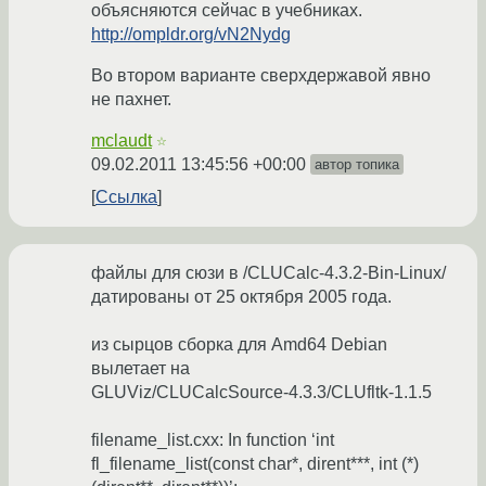
объясняются сейчас в учебниках.
http://ompldr.org/vN2Nydg
Во втором варианте сверхдержавой явно
не пахнет.
mclaudt
☆
09.02.2011 13:45:56 +00:00
автор топика
Ссылка
файлы для cюзи в /CLUCalc-4.3.2-Bin-Linux/
датированы от 25 октября 2005 года.
из сырцов сборка для Amd64 Debian
вылетает на
GLUViz/CLUCalcSource-4.3.3/CLUfltk-1.1.5
filename_list.cxx: In function ‘int
fl_filename_list(const char*, dirent***, int (*)