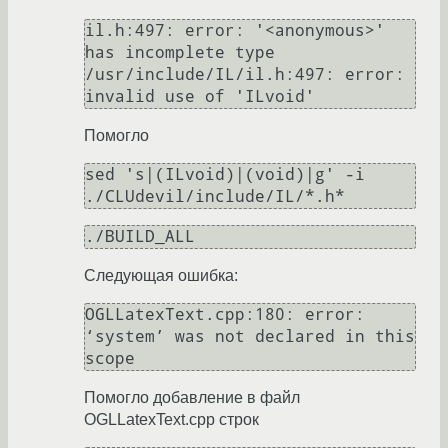
il.h:497: error: '<anonymous>' 
has incomplete type

/usr/include/IL/il.h:497: error: 
invalid use of 'ILvoid'
Помогло
sed 's|(ILvoid)|(void)|g' -i 
./CLUdevil/include/IL/*.h* 
./BUILD_ALL
Следующая ошибка:
OGLLatexText.cpp:180: error: 
‘system’ was not declared in this 
scope
Помогло добавление в файл
OGLLatexText.cpp строк