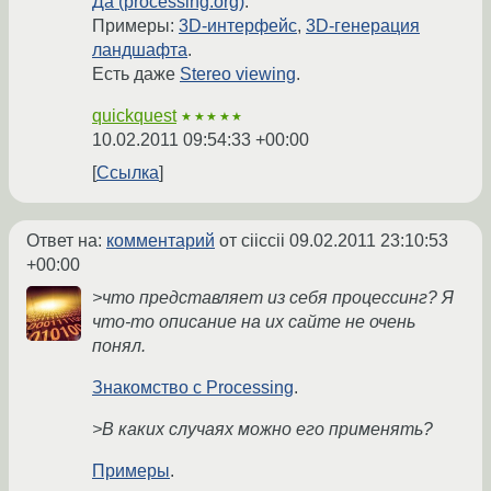
Да (processing.org)
.
Примеры:
3D-интерфейс
,
3D-генерация
ландшафта
.
Есть даже
Stereo viewing
.
quickquest
★★★★★
10.02.2011 09:54:33 +00:00
Ссылка
Ответ на:
комментарий
от ciiccii
09.02.2011 23:10:53
+00:00
>что представляет из себя процессинг? Я
что-то описание на их сайте не очень
понял.
Знакомство с Processing
.
>В каких случаях можно его применять?
Примеры
.