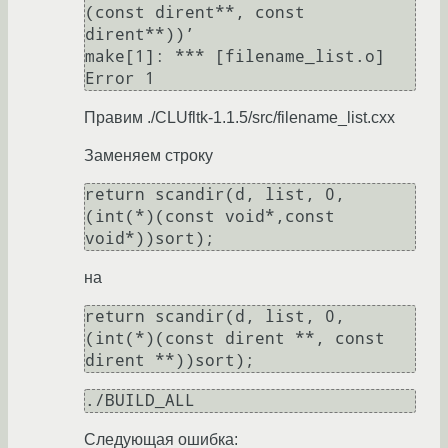
(const dirent**, const 
dirent**))’

make[1]: *** [filename_list.o] 
Правим ./CLUfltk-1.1.5/src/filename_list.cxx
Заменяем строку
return scandir(d, list, 0, 
(int(*)(const void*,const 
void*))sort);
на
return scandir(d, list, 0, 
(int(*)(const dirent **, const 
dirent **))sort);
./BUILD_ALL
Следующая ошибка: