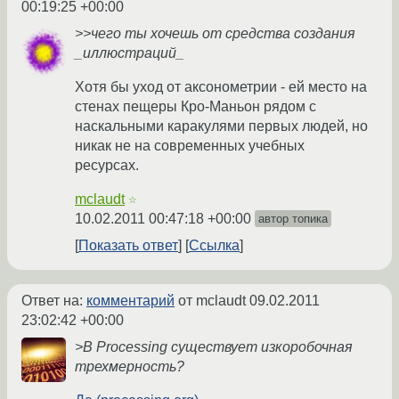
00:19:25 +00:00
>>чего ты хочешь от средства создания
_иллюстраций_
Хотя бы уход от аксонометрии - ей место на
стенах пещеры Кро-Маньон рядом с
наскальными каракулями первых людей, но
никак не на современных учебных
ресурсах.
mclaudt
☆
10.02.2011 00:47:18 +00:00
автор топика
Показать ответ
Ссылка
Ответ на:
комментарий
от mclaudt
09.02.2011
23:02:42 +00:00
>В Processing существует изкоробочная
трехмерность?