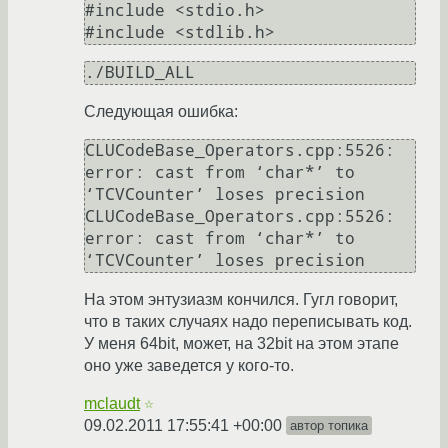
#include <stdio.h>

#include <stdlib.h>
./BUILD_ALL
Следующая ошибка:
CLUCodeBase_Operators.cpp:5526: 
error: cast from ‘char*’ to 
‘TCVCounter’ loses precision

CLUCodeBase_Operators.cpp:5526: 
error: cast from ‘char*’ to 
На этом энтузиазм кончился. Гугл говорит,
что в таких случаях надо переписывать код.
У меня 64bit, может, на 32bit на этом этапе
оно уже заведется у кого-то.
mclaudt
☆
09.02.2011 17:55:41 +00:00
автор топика