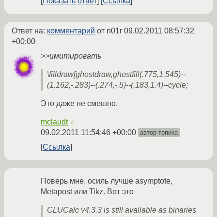
Показать ответ
Ссылка
Ответ на:
комментарий
от n01r
09.02.2011 08:57:32
+00:00
>>имитировать
\filldraw[ghostdraw,ghostfill(.775,1.545)--
(1.162,-.283)--(.274,-.5)--(.183,1.4)--cycle;
Это даже не смешно.
mclaudt
☆
09.02.2011 11:54:46 +00:00
автор топика
Ссылка
Поверь мне, осиль лучше asymptote,
Metapost или Tikz. Вот это
CLUCalc v4.3.3 is still available as binaries