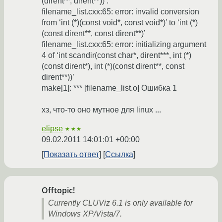
(dirent**, dirent**))’:
filename_list.cxx:65: error: invalid conversion
from ‘int (*)(const void*, const void*)’ to ‘int (*)
(const dirent**, const dirent**)’
filename_list.cxx:65: error: initializing argument
4 of ‘int scandir(const char*, dirent***, int (*)
(const dirent*), int (*)(const dirent**, const
dirent**))’
make[1]: *** [filename_list.o] Ошибка 1
хз, что-то оно мутное для linux ...
elipse
★★★
09.02.2011 14:01:01 +00:00
Показать ответ
Ссылка
Offtopic!
Currently CLUViz 6.1 is only available for
Windows XP/Vista/7.