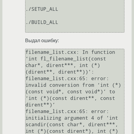
./SETUP_ALL

./BUILD_ALL

Выдал ошибку:
filename_list.cxx: In function 
‘int fl_filename_list(const 
char*, dirent***, int (*)
(dirent**, dirent**))’:

filename_list.cxx:65: error: 
invalid conversion from ‘int (*)
(const void*, const void*)’ to 
‘int (*)(const dirent**, const 
dirent**)’

filename_list.cxx:65: error:   
initializing argument 4 of ‘int 
scandir(const char*, dirent***, 
int (*)(const dirent*), int (*)