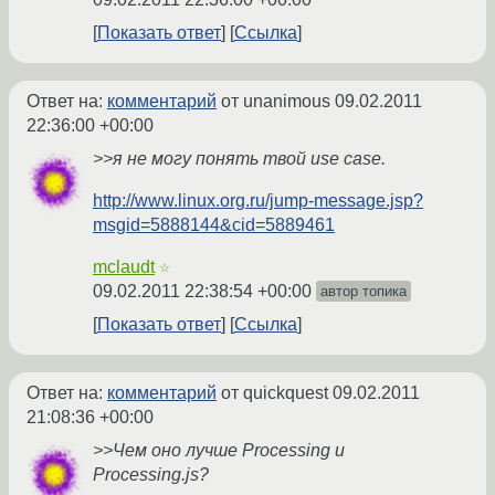
Показать ответ
Ссылка
Ответ на:
комментарий
от unanimous
09.02.2011
22:36:00 +00:00
>>я не могу понять твой use case.
http://www.linux.org.ru/jump-message.jsp?
msgid=5888144&cid=5889461
mclaudt
☆
09.02.2011 22:38:54 +00:00
автор топика
Показать ответ
Ссылка
Ответ на:
комментарий
от quickquest
09.02.2011
21:08:36 +00:00
>>Чем оно лучше Processing и
Processing.js?