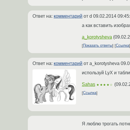
Ответ на:
комментарий
от d
09.02.2014 09:45
а как вставить изобр
a_korotysheva
(
09.02.
Показать ответы
Ссылка
Ответ на:
комментарий
от a_korotysheva
09.0
используй LyX и табл
Sahas
(
09.02.
★★★★☆
Ссылка
Я люблю трогать пот