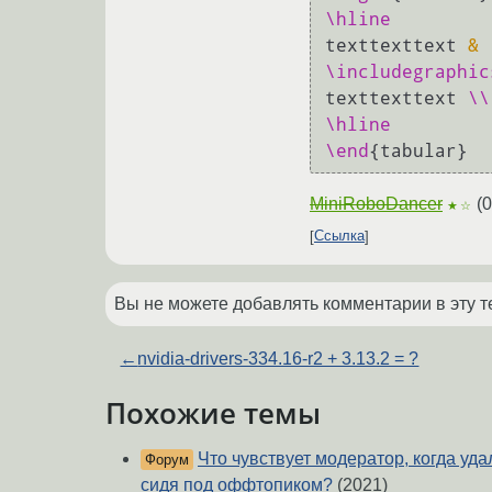
\hline
texttexttext 
&
\includegraphic
texttexttext 
\\
\hline
\end
MiniRoboDancer
(
0
★☆
Ссылка
Вы не можете добавлять комментарии в эту т
←
nvidia-drivers-334.16-r2 + 3.13.2 = ?
Похожие темы
Что чувствует модератор, когда у
Форум
сидя под оффтопиком?
(2021)