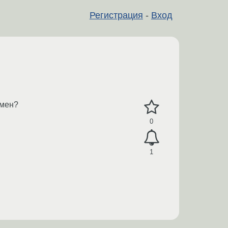
Регистрация
-
Вход
амен?
0
1