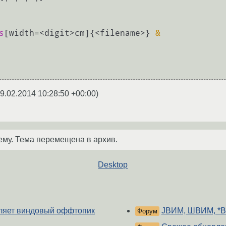
s
[width=<digit>cm]{<filename>} 
&
9.02.2014 10:28:50 +00:00
)
ему. Тема перемещена в архив.
Desktop
даляет виндовый оффтопик
JВИМ, ШВИМ, *
Форум