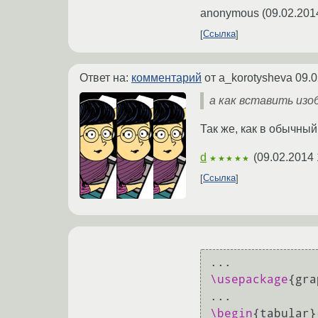
anonymous
(
09.02.201
Ссылка
Ответ на:
комментарий
от a_korotysheva
09.0
а как вставить изо
Так же, как в обычный 
d
(
09.02.2014 
★★★★★
Ссылка
\usepackage
{gra
\begin