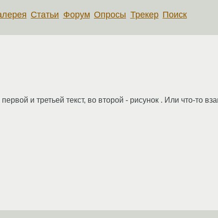
алерея
Статьи
Форум
Опросы
Трекер
Поиск
 первой и третьей текст, во второй - рисунок . Или что-то вз