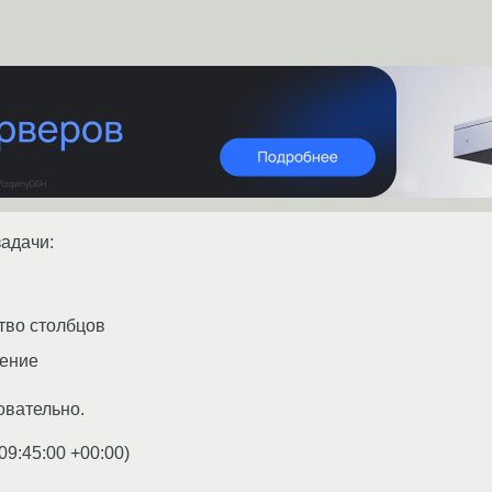
задачи:
тво столбцов
жение
вательно.
09:45:00 +00:00
)