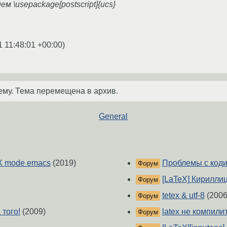
 \usepackage[postscript]{ucs}
1 11:48:01 +00:00
)
ему. Тема перемещена в архив.
General
X mode emacs
(2019)
Проблемы с код
Форум
[LaTeX] Кириллица
Форум
tetex & utf-8
(2006
Форум
 того!
(2009)
latex не компили
Форум