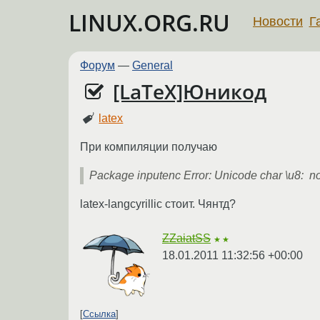
LINUX.ORG.RU
Новости
Г
Форум
—
General
[LaTeX]Юникод
latex
При компиляции получаю
Package inputenc Error: Unicode char \u8: no
latex-langcyrillic стоит. Чянтд?
ZZaiatSS
★★
18.01.2011 11:32:56 +00:00
Ссылка