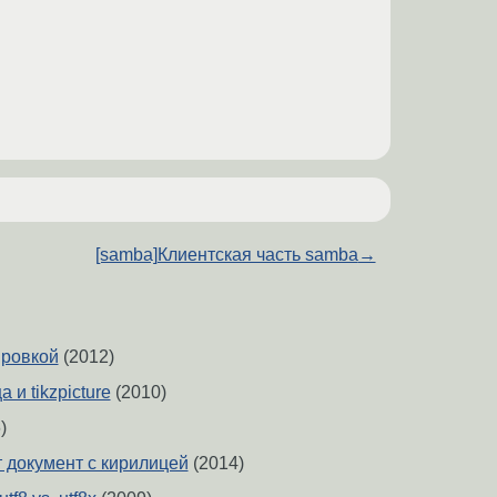
[samba]Клиентская часть samba
→
ировкой
(2012)
 и tikzpicture
(2010)
)
т документ с кирилицей
(2014)