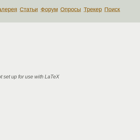
алерея
Статьи
Форум
Опросы
Трекер
Поиск
t set up for use with LaTeX