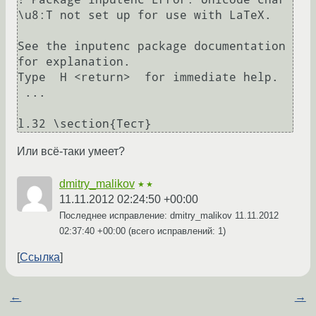
\u8:Т not set up for use with LaTeX.

See the inputenc package documentation 
for explanation.

Type  H <return>  for immediate help.

 ...                                              

Или всё-таки умеет?
dmitry_malikov
★★
11.11.2012 02:24:50 +00:00
Последнее исправление: dmitry_malikov
11.11.2012
02:37:40 +00:00
(всего исправлений: 1)
Ссылка
←
→