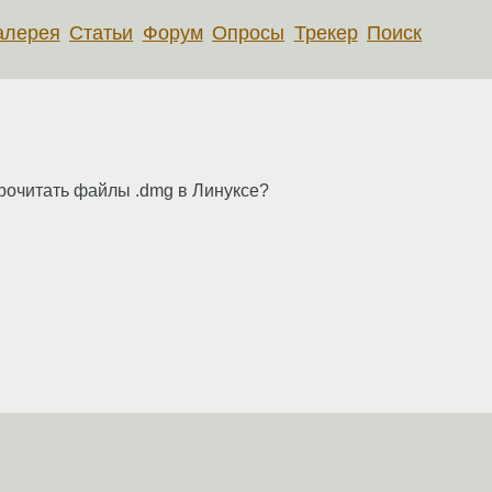
алерея
Статьи
Форум
Опросы
Трекер
Поиск
рочитать файлы .dmg в Линуксе?