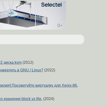
2 диска kvm
(2012)
онвертить в GNU / Linux?
(2022)
илия] Посоветуйте виртуалку для Xenix-86.
 хранения block vs file.
(2024)