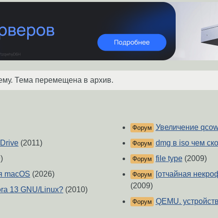
ему. Тема перемещена в архив.
Увеличение qcow
Форум
Drive
(2011)
dmg в iso чем ск
Форум
)
file type
(2009)
Форум
ля macOS
(2026)
[отчайная некроф
Форум
(2009)
ora 13 GNU/Linux?
(2010)
QEMU. устройство
Форум