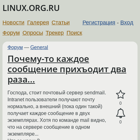
LINUX.ORG.RU
Новости
Галерея
Статьи
Регистрация
-
Вход
Форум
Опросы
Трекер
Поиск
Форум
—
General
Почему-то каждое
сообщение прихъодит два
раза...
Господа, стоит почтовый сервер sendmail.
Intranet пользователи получают почту
0
нормально, а внешний (пока один такой)
получает каждое сообщение в двух
экземплярах. Хотя по команде mail видно,
0
что на сервере сообщение в одном
экземпляре...