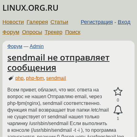
LINUX.ORG.RU
Новости
Галерея
Статьи
Регистрация
-
Вход
Форум
Опросы
Трекер
Поиск
Форум
—
Admin
sendmail не отправляет
сообщения
php
,
php-fpm
,
sendmail
Всем привет, облазил, что мог. ответа на
вопрос не нашел Отправляю email, через
0
php-fpm(nginx), sendmail соответственно.
функция mail возвращает true папки /etc/mail
не существует от sendmail нашел только
1
чарлинку /usr/sbin/sendmail Если выполнить
в консоле (/usr/sbin/sendmail -t -i ), то программа
запускается, реакции 0 Логов нету, /var/logs/mail.log -