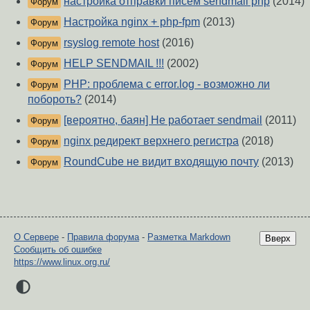
настройка отправки писем sendmail php
(2014)
Форум
Настройка nginx + php-fpm
(2013)
Форум
rsyslog remote host
(2016)
Форум
HELP SENDMAIL !!!
(2002)
Форум
PHP: проблема с error.log - возможно ли
Форум
побороть?
(2014)
[вероятно, баян] Не работает sendmail
(2011)
Форум
nginx редирект верхнего регистра
(2018)
Форум
RoundCube не видит входящую почту
(2013)
Форум
О Сервере
-
Правила форума
-
Разметка Markdown
Вверх
Сообщить об ошибке
https://www.linux.org.ru/