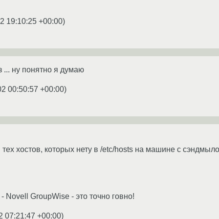
2 19:10:25 +00:00
)
з ... ну понятно я думаю
02 00:50:57 +00:00
)
тех хостов, которых нету в /etc/hosts на машине с сэндмыл
- Novell GroupWise - это точно говно!
2 07:21:47 +00:00
)