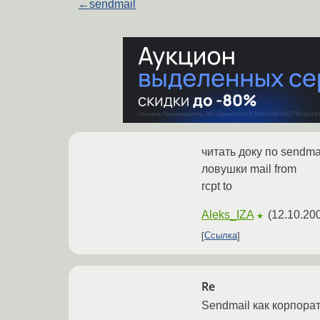
←
sendmail
читать доку по sendmai
ловушки mail from
rcpt to
Aleks_IZA
(
12.10.20
★
Ссылка
Re
Sendmail как корпорат