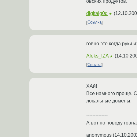
овских продуктов.
digitalg0d
(
12.10.200
★
Ссылка
говно это когда руки и
Aleks_IZA
(
14.10.20
★
Ссылка
ХАй!
Все намного проще. С 
локальные домены.
--------------
А вот по поводу говна 
anonymous
(
14.10.200