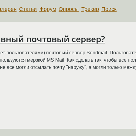
алерея
Статьи
Форум
Опросы
Трекер
Поиск
ивный почтовый сервер?
рнет-пользователями) почтовый сервер Sendmail. Пользова
 пользуются мерзкой MS Mail. Как сделать так, чтобы все п
не все могли отсылать почту "наружу", а могли только межд