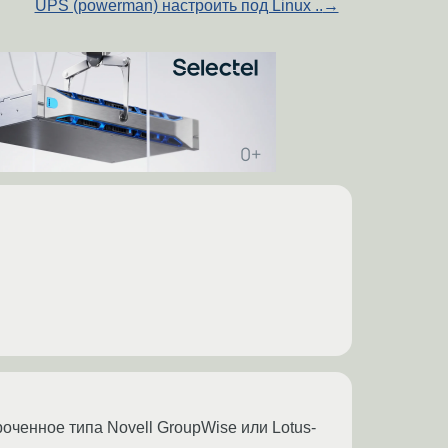
UPS (powerman) настроить под Linux ..
→
роченное типа Novell GroupWise или Lotus-