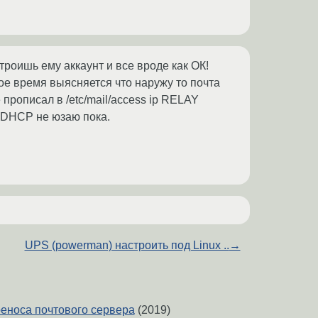
троишь ему аккаунт и все вроде как ОК!
рое время выясняется что наружу то почта
 прописал в /etc/mail/access ip RELAY
, DHCP не юзаю пока.
UPS (powerman) настроить под Linux ..
→
еноса почтового сервера
(2019)