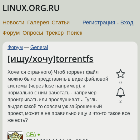
LINUX.ORG.RU
Новости
Галерея
Статьи
Регистрация
-
Вход
Форум
Опросы
Трекер
Поиск
Форум
—
General
[ищу/хочу]torrentfs
Хочется странного) Чтоб торрент файл
можно было представить в виде файловой
0
системы (через fuse например), и
нормально с ним работать - например
проигрывать или прослушивать. Гугль
2
выдал какой то совсем уж заброшенный
проект, может я не правильно ищу и что-то такое все
же есть?
CFA
★