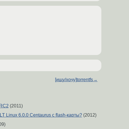
[ищу/хочу]torrentfs
→
 RC2
(2011)
T Linux 6.0.0 Centaurus с flash-карты?
(2012)
09)