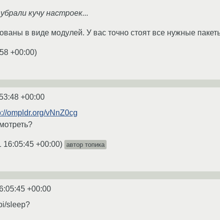
убрали кучу настроек...
ованы в виде модулей. У вас точно стоят все нужные пакет
:58 +00:00
)
53:48 +00:00
p://ompldr.org/vNnZ0cg
смотреть?
 16:05:45 +00:00
)
автор топика
6:05:45 +00:00
pi/sleep?