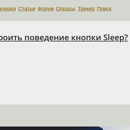
алерея
Статьи
Форум
Опросы
Трекер
Поиск
строить поведение кнопки Sleep?