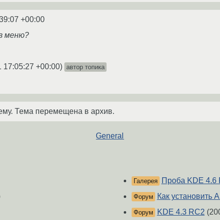
39:07 +00:00
в меню?
 17:05:27 +00:00
)
автор топика
ему. Тема перемещена в архив.
General
Проба KDE 4.6
Галерея
)
Как установить AL
Форум
KDE 4.3 RC2
(20
Форум