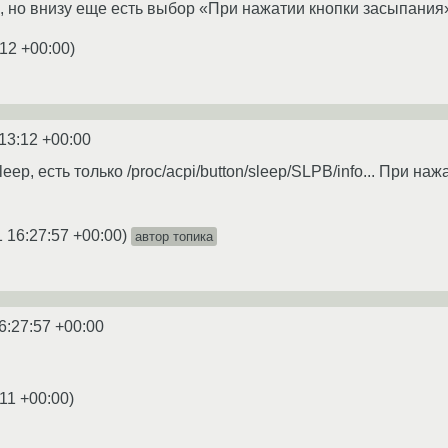
а, но внизу еще есть выбор «При нажатии кнопки засыпания
:12 +00:00
)
13:12 +00:00
sleep, есть только /proc/acpi/button/sleep/SLPB/info... При на
 16:27:57 +00:00
)
автор топика
6:27:57 +00:00
:11 +00:00
)