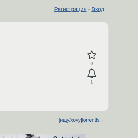
Регистрация
-
Вход
0
1
[ищу/хочу]torrentfs
→