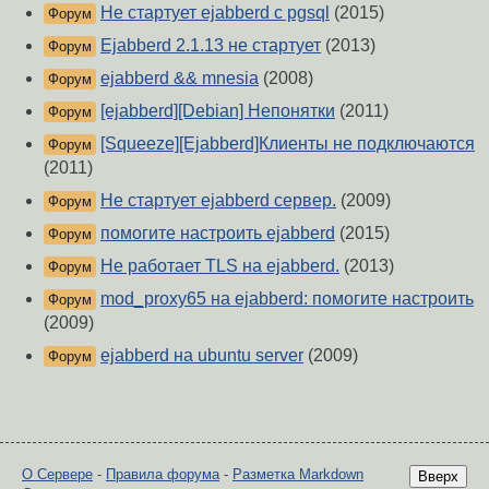
Не стартует ejabberd c pgsql
(2015)
Форум
Ejabberd 2.1.13 не стартует
(2013)
Форум
ejabberd && mnesia
(2008)
Форум
[ejabberd][Debian] Непонятки
(2011)
Форум
[Squeeze][Ejabberd]Клиенты не подключаются
Форум
(2011)
Не стартует ejabberd сервер.
(2009)
Форум
помогите настроить ejabberd
(2015)
Форум
Не работает TLS на ejabberd.
(2013)
Форум
mod_proxy65 на ejabberd: помогите настроить
Форум
(2009)
ejabberd на ubuntu server
(2009)
Форум
О Сервере
-
Правила форума
-
Разметка Markdown
Вверх