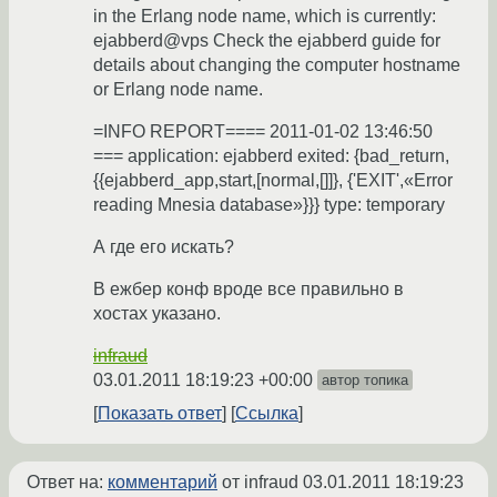
in the Erlang node name, which is currently:
ejabberd@vps Check the ejabberd guide for
details about changing the computer hostname
or Erlang node name.
=INFO REPORT==== 2011-01-02 13:46:50
=== application: ejabberd exited: {bad_return,
{{ejabberd_app,start,[normal,[]]}, {'EXIT',«Error
reading Mnesia database»}}} type: temporary
А где его искать?
В ежбер конф вроде все правильно в
хостах указано.
infraud
03.01.2011 18:19:23 +00:00
автор топика
Показать ответ
Ссылка
Ответ на:
комментарий
от infraud
03.01.2011 18:19:23