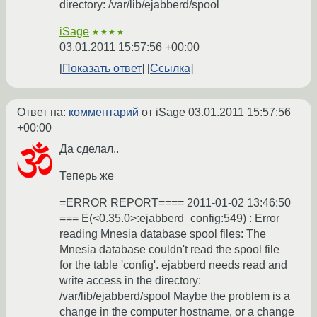
directory: /var/lib/ejabberd/spool
iSage
★★★★
03.01.2011 15:57:56 +00:00
Показать ответ
Ссылка
Ответ на:
комментарий
от iSage
03.01.2011 15:57:56
+00:00
Да сделал..
Теперь же
=ERROR REPORT==== 2011-01-02 13:46:50
=== E(<0.35.0>:ejabberd_config:549) : Error
reading Mnesia database spool files: The
Mnesia database couldn't read the spool file
for the table 'config'. ejabberd needs read and
write access in the directory:
/var/lib/ejabberd/spool Maybe the problem is a
change in the computer hostname, or a change