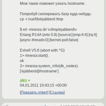
Мож такое поможет узнать hostname.
Попробуй скопировать базу куда нибудь:
cp -r /var/lib/ejabberd /tmp
$ erl -mnesia dir \«/tmp/ejabberd\»
Erlang R14A (erts-5.8) [source] [smp:4:4] [rq:4]
[async-threads:0] [kernel-poll:false]
Eshell V5.8 (abort with ^G)
1> mnesia:start().
ok
2> mnesia:system_info(db_nodes).
['ejabberd@hostname']
ates
★
04.01.2011 10:43:15 +00:00
Показать ответ
Ссылка