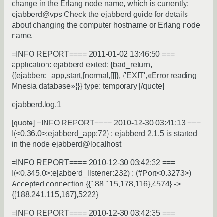
change in the Erlang node name, which is currently:
ejabberd@vps Check the ejabberd guide for details
about changing the computer hostname or Erlang node
name.
=INFO REPORT==== 2011-01-02 13:46:50 ===
application: ejabberd exited: {bad_return,
{{ejabberd_app,start,[normal,[]]}, {'EXIT',«Error reading
Mnesia database»}}} type: temporary [/quote]
ejabberd.log.1
[quote] =INFO REPORT==== 2010-12-30 03:41:13 ===
I(<0.36.0>:ejabberd_app:72) : ejabberd 2.1.5 is started
in the node ejabberd@localhost
=INFO REPORT==== 2010-12-30 03:42:32 ===
I(<0.345.0>:ejabberd_listener:232) : (#Port<0.3273>)
Accepted connection {{188,115,178,116},4574} ->
{{188,241,115,167},5222}
=INFO REPORT==== 2010-12-30 03:42:35 ===