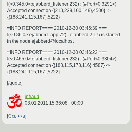
I(<0.345.0>:ejabberd_listener:232) : (#Port<0.3291>)
Accepted connection {{213,229,100,148},4500} ->
{{188,241,115,167},5222}
=INFO REPORT==== 2010-12-30 03:45:39 ===
I(<0.36.0>:ejabberd_app:72) : ejabberd 2.1.5 is started
in the node ejabberd@localhost
=INFO REPORT==== 2010-12-30 03:46:22 ===
I(<0.465.0>:ejabberd_listener:232) : (#Port<0.3304>)
Accepted connection {{188,115,178,116},4587} ->
{{188,241,115,167},5222}
[/quote]
infraud
03.01.2011 15:36:08 +00:00
Ссылка