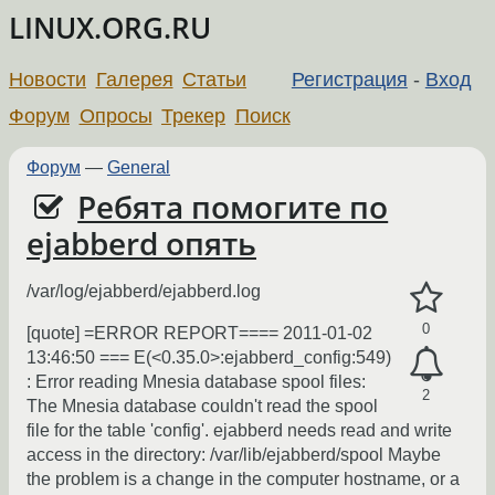
LINUX.ORG.RU
Новости
Галерея
Статьи
Регистрация
-
Вход
Форум
Опросы
Трекер
Поиск
Форум
—
General
Ребята помогите по
ejabberd опять
/var/log/ejabberd/ejabberd.log
0
[quote] =ERROR REPORT==== 2011-01-02
13:46:50 === E(<0.35.0>:ejabberd_config:549)
: Error reading Mnesia database spool files:
2
The Mnesia database couldn't read the spool
file for the table 'config'. ejabberd needs read and write
access in the directory: /var/lib/ejabberd/spool Maybe
the problem is a change in the computer hostname, or a