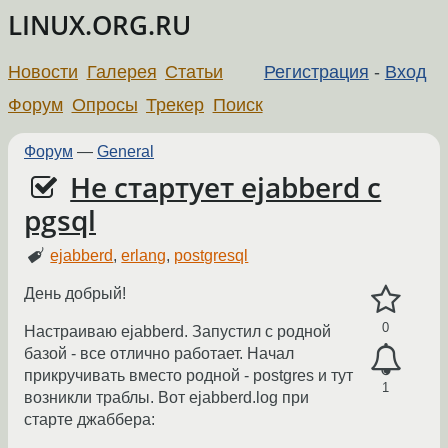
LINUX.ORG.RU
Новости
Галерея
Статьи
Регистрация
-
Вход
Форум
Опросы
Трекер
Поиск
Форум
—
General
Не стартует ejabberd c
pgsql
ejabberd
,
erlang
,
postgresql
День добрый!
0
Настраиваю ejabberd. Запустил с родной
базой - все отлично работает. Начал
прикручивать вместо родной - postgres и тут
1
возникли траблы. Вот ejabberd.log при
старте джаббера:
___________________________________________