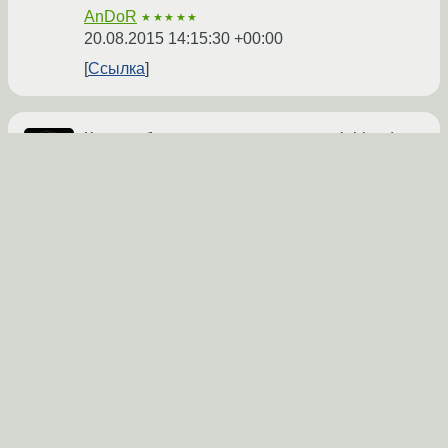
AnDoR
★★★★★
20.08.2015 14:15:30 +00:00
Ссылка
Как ты убедился перед запуском ejabberd,
что БД доступна вообще и ему в частности?
blexey
★★★★★
20.08.2015 19:20:41 +00:00
Ссылка
Тему можно закрывать, всем спасибо -
разобрался сам) Проблема оказалась в
дампе базы. Залил из другого места и все
заработало.
Feanor184
21.08.2015 11:43:12 +00:00
автор топика