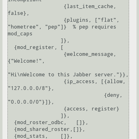
                  {last_item_cache, 
false},

                  {plugins, ["flat", 
"hometree", "pep"]}  % pep requires 
mod_caps

                 ]},

  {mod_register, [

                  {welcome_message, 
{"Welcome!",

"Hi\nWelcome to this Jabber server."}},

                  {ip_access, [{allow, 
"127.0.0.0/8"},

                               {deny, 
"0.0.0.0/0"}]},

                  {access, register}

                 ]},

  {mod_roster_odbc,   []},

  {mod_shared_roster,[]},

  {mod_stats,    []},
