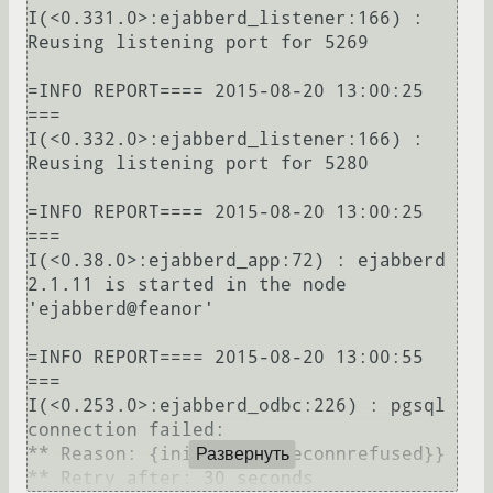
I(<0.331.0>:ejabberd_listener:166) : 
Reusing listening port for 5269

=INFO REPORT==== 2015-08-20 13:00:25 
===

I(<0.332.0>:ejabberd_listener:166) : 
Reusing listening port for 5280

=INFO REPORT==== 2015-08-20 13:00:25 
===

I(<0.38.0>:ejabberd_app:72) : ejabberd 
2.1.11 is started in the node 
'ejabberd@feanor'

=INFO REPORT==== 2015-08-20 13:00:55 
===

I(<0.253.0>:ejabberd_odbc:226) : pgsql 
connection failed:

** Reason: {init,{error,econnrefused}}

Развернуть
** Retry after: 30 seconds