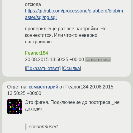
отсюда
https://github.com/processone/ejabberd/blob/m
aster/sql/pg.sql
проверил еще раз все настройки. Не
коннектится. Или что-то неверно
настраиваю.
Feanor184
20.08.2015 13:50:25 +00:00
автор топика
Показать ответ
Ссылка
Ответ на:
комментарий
от Feanor184
20.08.2015
13:50:25 +00:00
Это фигня. Подключение до постгреса _не
доходит_.
econnrefused