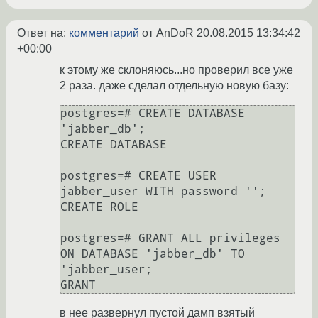
Ответ на:
комментарий
от AnDoR
20.08.2015 13:34:42
+00:00
к этому же склоняюсь...но проверил все уже
2 раза. даже сделал отдельную новую базу:
postgres=# CREATE DATABASE 
'jabber_db';

CREATE DATABASE

postgres=# CREATE USER 
jabber_user WITH password '';

CREATE ROLE

postgres=# GRANT ALL privileges 
ON DATABASE 'jabber_db' TO 
'jabber_user;

в нее развернул пустой дамп взятый