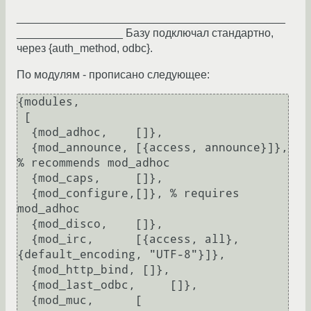
___________________________________________
_________________ Базу подключал стандартно,
через {auth_method, odbc}.
По модулям - прописано следующее:
{modules,

 [

  {mod_adhoc,    []},

  {mod_announce, [{access, announce}]}, 
% recommends mod_adhoc

  {mod_caps,     []},

  {mod_configure,[]}, % requires 
mod_adhoc

  {mod_disco,    []},

  {mod_irc,      [{access, all}, 
{default_encoding, "UTF-8"}]},

  {mod_http_bind, []},

  {mod_last_odbc,     []},

  {mod_muc,      [
