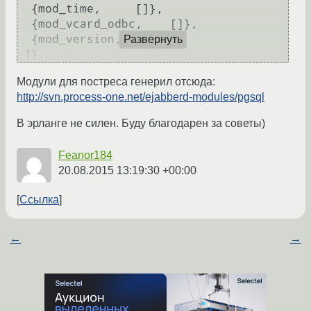
  {mod_time,     []},

  {mod_vcard_odbc,    []},

  {mod_version,  []}

Развернуть
Модули для постреса генерил отсюда:
http://svn.process-one.net/ejabberd-modules/pgsql
В эрланге не силен. Буду благодарен за советы)
Feanor184
20.08.2015 13:19:30 +00:00
Ссылка
←
→