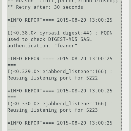
** Reason: {init,{error,econnrefused}}

** Retry after: 30 seconds

=INFO REPORT==== 2015-08-20 13:00:25 
===

I(<0.38.0>:cyrsasl_digest:44) : FQDN 
used to check DIGEST-MD5 SASL 
authentication: "feanor"

=INFO REPORT==== 2015-08-20 13:00:25 
===

I(<0.329.0>:ejabberd_listener:166) : 
Reusing listening port for 5222

=INFO REPORT==== 2015-08-20 13:00:25 
===

I(<0.330.0>:ejabberd_listener:166) : 
Reusing listening port for 5223

=INFO REPORT==== 2015-08-20 13:00:25 
===
