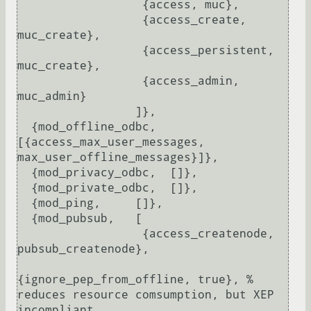
                  {access, muc},

                  {access_create, 
muc_create},

                  {access_persistent, 
muc_create},

                  {access_admin, 
muc_admin}

                 ]},

  {mod_offline_odbc,  
[{access_max_user_messages, 
max_user_offline_messages}]},

  {mod_privacy_odbc,  []},

  {mod_private_odbc,  []},

  {mod_ping,     []},

  {mod_pubsub,   [

                  {access_createnode, 
pubsub_createnode},

{ignore_pep_from_offline, true}, % 
reduces resource comsumption, but XEP 
incompliant
