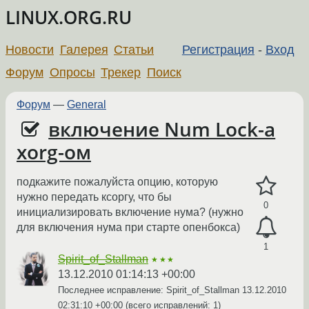
LINUX.ORG.RU
Новости
Галерея
Статьи
Регистрация
-
Вход
Форум
Опросы
Трекер
Поиск
Форум
—
General
включение Num Lock-а
хоrg-ом
подкажите пожалуйста опцию, которую
нужно передать ксоргу, что бы
0
инициализировать включение нума? (нужно
для включения нума при старте опенбокса)
1
Spirit_of_Stallman
★★★
13.12.2010 01:14:13 +00:00
Последнее исправление: Spirit_of_Stallman
13.12.2010
02:31:10 +00:00
(всего исправлений: 1)