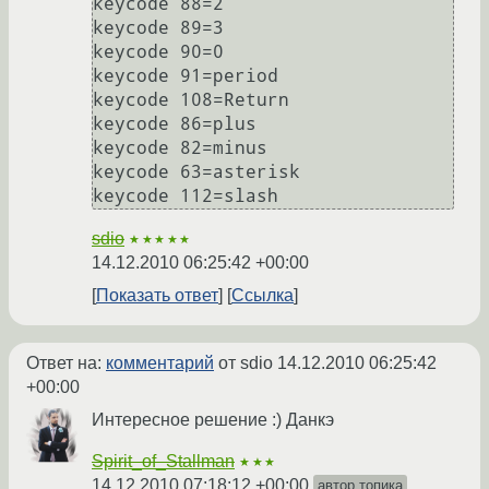
keycode 88=2

keycode 89=3

keycode 90=0

keycode 91=period

keycode 108=Return

keycode 86=plus

keycode 82=minus

keycode 63=asterisk

sdio
★★★★★
14.12.2010 06:25:42 +00:00
Показать ответ
Ссылка
Ответ на:
комментарий
от sdio
14.12.2010 06:25:42
+00:00
Интересное решение :) Данкэ
Spirit_of_Stallman
★★★
14.12.2010 07:18:12 +00:00
автор топика