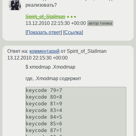
реализовать?
Spirit_of_Stallman
★★★
13.12.2010 22:15:30 +00:00
автор топика
Показать ответ
Ссылка
Ответ на:
комментарий
от Spirit_of_Stallman
13.12.2010 22:15:30 +00:00
$ xmodmap .Xmodmap
где, .Xmodmap содержит
keycode 79=7

keycode 80=8

keycode 81=9

keycode 83=4

keycode 84=5

keycode 85=6

keycode 87=1
