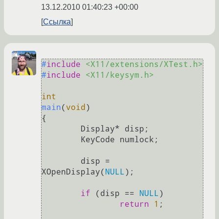
13.12.2010 01:40:23 +00:00
Ссылка
#
include
<X11/extensions/XTest.h>
#
include
<X11/keysym.h>
int
main
(
void
)
{

        Display* disp;

        KeyCode numlock;

        disp = 
XOpenDisplay(
NULL
);

if
 (disp == 
NULL
)

return
1
;
