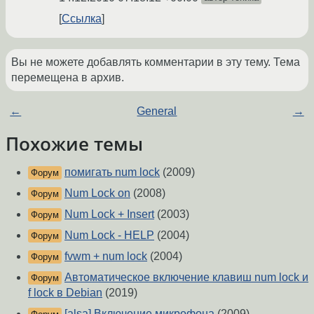
Ссылка
Вы не можете добавлять комментарии в эту тему. Тема
перемещена в архив.
←
General
→
Похожие темы
помигать num lock
(2009)
Форум
Num Lock on
(2008)
Форум
Num Lock + Insert
(2003)
Форум
Num Lock - HELP
(2004)
Форум
fvwm + num lock
(2004)
Форум
Автоматическое включение клавиш num lock и
Форум
f lock в Debian
(2019)
[alsa] Включение микрофона
(2009)