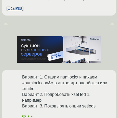
Ссылка
←
→
Вариант 1. Ставим numlockx и пихаем
«numlockx on&» в автостарт опенбокса или
.xinitrc
Вариант 2. Попробовать xset led 1,
например
Вариант 3. Поковырять опции setleds
cx
★★