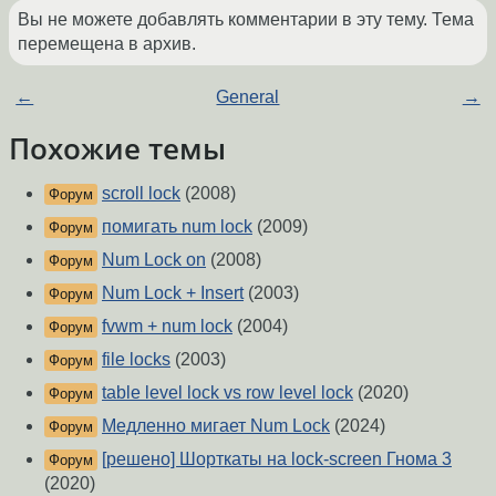
Вы не можете добавлять комментарии в эту тему. Тема
перемещена в архив.
←
General
→
Похожие темы
scroll lock
(2008)
Форум
помигать num lock
(2009)
Форум
Num Lock on
(2008)
Форум
Num Lock + Insert
(2003)
Форум
fvwm + num lock
(2004)
Форум
file locks
(2003)
Форум
table level lock vs row level lock
(2020)
Форум
Медленно мигает Num Lock
(2024)
Форум
[решено] Шорткаты на lock-screen Гнома 3
Форум
(2020)