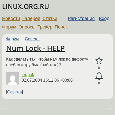
LINUX.ORG.RU
Новости
Галерея
Статьи
Регистрация
-
Вход
Форум
Опросы
Трекер
Поиск
Форум
—
General
Num Lock - HELP
Как сделать так, чтобы нам лок по дефолту
енебал = тру был (работал)?
0
Trupak
02.07.2004 15:12:06 +00:00
0
Ссылка
←
→