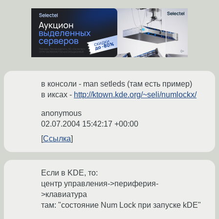
в консоли - man setleds (там есть пример)
в иксах -
http://ktown.kde.org/~seli/numlockx/
anonymous
02.07.2004 15:42:17 +00:00
Ссылка
Если в KDE, то:
центр управления->периферия-
>клавиатура
там: "состояние Num Lock при запуске kDE"