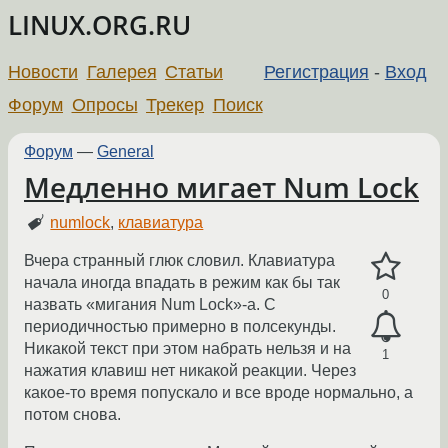
LINUX.ORG.RU
Новости
Галерея
Статьи
Регистрация
-
Вход
Форум
Опросы
Трекер
Поиск
Форум
—
General
Медленно мигает Num Lock
numlock
,
клавиатура
Вчера странный глюк словил. Клавиатура
начала иногда впадать в режим как бы так
0
назвать «мигания Num Lock»-а. С
периодичностью примерно в полсекунды.
Никакой текст при этом набрать нельзя и на
1
нажатия клавиш нет никакой реакции. Через
какое-то время попускало и все вроде нормально, а
потом снова.