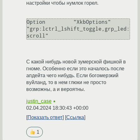
настройки чтобы нумлок горел.
Option         "XkbOptions" 
"grp:lctrl_lshift_toggle,grp_led:
scroll"
С какой нибудь новой зумерской фишкой в
гноме. Особенно если это началось после
апдейта чего нибудь. Если богомерзкий
вуйланд, то в нем глюки не просто
возможны, а и вероятны.
justin_case
★
02.04.2024 18:30:43 +00:00
Показать ответ
Ссылка
1