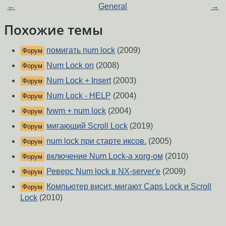
←
General
→
Похожие темы
помигать num lock
(2009)
Форум
Num Lock on
(2008)
Форум
Num Lock + Insert
(2003)
Форум
Num Lock - HELP
(2004)
Форум
fvwm + num lock
(2004)
Форум
мигающий Scroll Lock
(2019)
Форум
num lock при старте иксов.
(2005)
Форум
включение Num Lock-а хоrg-ом
(2010)
Форум
Реверс Num lock в NX-server'e
(2009)
Форум
Компьютер висит, мигают Caps Lock и Scroll
Форум
Lock
(2010)