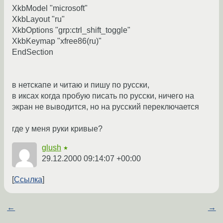
XkbModel "microsoft"
XkbLayout "ru"
XkbOptions "grp:ctrl_shift_toggle"
XkbKeymap "xfree86(ru)"
EndSection
в нетскапе и читаю и пишу по русски,
в иксах когда пробую писать по русски, ничего на
экран не выводится, но на русский переключается
где у меня руки кривые?
glush
★
29.12.2000 09:14:07 +00:00
Ссылка
←
→