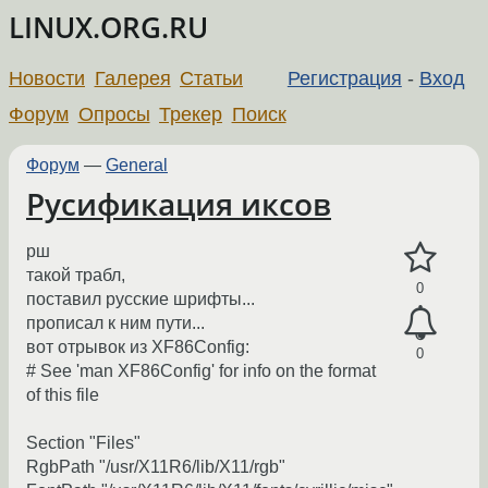
LINUX.ORG.RU
Новости
Галерея
Статьи
Регистрация
-
Вход
Форум
Опросы
Трекер
Поиск
Форум
—
General
Русификация иксов
рш
такой трабл,
0
поставил русские шрифты...
прописал к ним пути...
вот отрывок из XF86Config:
0
# See 'man XF86Config' for info on the format
of this file
Section "Files"
RgbPath "/usr/X11R6/lib/X11/rgb"