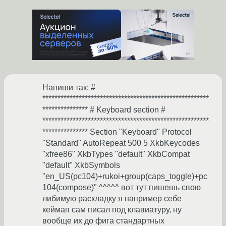
Напиши так: #
*******************************************************
*************** # Keyboard section #
*******************************************************
*************** Section "Keyboard" Protocol
"Standard" AutoRepeat 500 5 XkbKeycodes
"xfree86" XkbTypes "default" XkbCompat
"default" XkbSymbols
"en_US(pc104)+rukoi+group(caps_toggle)+pc
104(compose)" ^^^^^ вот тут пишешь свою
либимую раскладку я например себе
кеймап сам писал под клавиатуру, ну
вообще их до фига стандартных