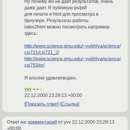
Ну почему же не дает результатов, очень
даже дает. Я публикую ps/pdf
для печати и html для просмотра в
броузере. Результаты работы
latex2html можно посмотреть например
здесь:
http://www.science.gmu.edu/~yvikhlya/science/
csi721/csi721_2/
http://www.science.gmu.edu/~yvikhlya/science/
csi753/pr/
Я вполне удовлетворен.
yvv
★★☆
22.12.2000 23:29:13 +00:00
Показать ответ
Ссылка
Ответ на:
комментарий
от yvv
22.12.2000 23:29:13
+00:00