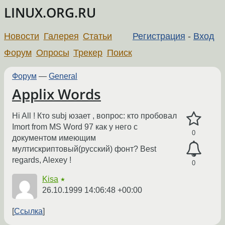
LINUX.ORG.RU
Новости
Галерея
Статьи
Регистрация
-
Вход
Форум
Опросы
Трекер
Поиск
Форум
—
General
Applix Words
Hi All ! Кто subj юзает , вопрос: кто пробовал
Imort from MS Word 97 как у него с
0
документом имеющим
мултискриптовый(русский) фонт? Best
regards, Alexey !
0
Kisa
★
26.10.1999 14:06:48 +00:00
Ссылка