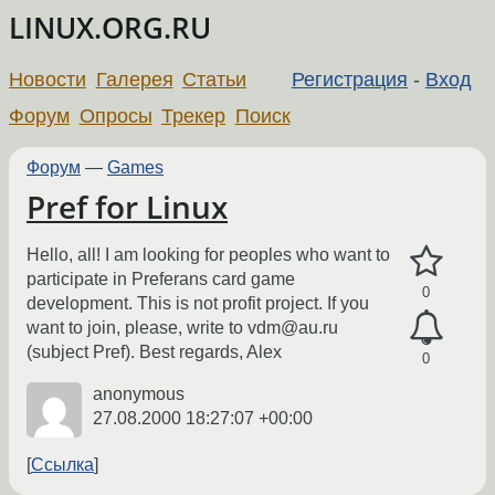
LINUX.ORG.RU
Новости
Галерея
Статьи
Регистрация
-
Вход
Форум
Опросы
Трекер
Поиск
Форум
—
Games
Pref for Linux
Hello, all! I am looking for peoples who want to
participate in Preferans card game
0
development. This is not profit project. If you
want to join, please, write to vdm@au.ru
(subject Pref). Best regards, Alex
0
anonymous
27.08.2000 18:27:07 +00:00
Ссылка