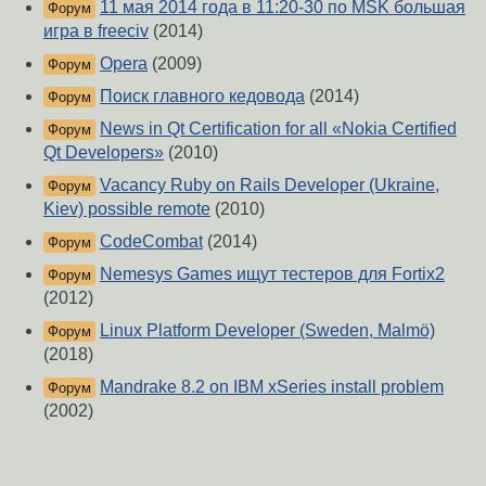
11 мая 2014 года в 11:20-30 по MSK большая
Форум
игра в freeciv
(2014)
Opera
(2009)
Форум
Поиск главного кедовода
(2014)
Форум
News in Qt Certification for all «Nokia Certified
Форум
Qt Developers»
(2010)
Vacancy Ruby on Rails Developer (Ukraine,
Форум
Kiev) possible remote
(2010)
CodeCombat
(2014)
Форум
Nemesys Games ищут тестеров для Fortix2
Форум
(2012)
Linux Platform Developer (Sweden, Malmö)
Форум
(2018)
Mandrake 8.2 on IBM xSeries install problem
Форум
(2002)