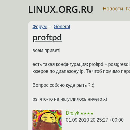
LINUX.ORG.RU
Новости
Г
Форум
—
General
proftpd
всем привет!
есть такая конфигурация: proftpd + postgres
юзеров по диапазону ip. Те чтоб помимо пар
Вопрос собсно куда рыть ? :)
ps: что-то не нагуглилось ничего x)
Drolyk
★★★★
01.09.2010 20:25:27 +00:00