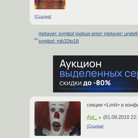
Ссылка
mplayer: symbol lookup error: mplayer: undef
←
symbol: rgb32to16
секции <Limit> в конф
Aid_
(
01.09.2010 22:
★
Ссылка