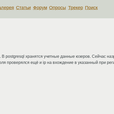
алерея
Статьи
Форум
Опросы
Трекер
Поиск
ql. В postgresql хранятся учетные данные юзеров. Сейчас н
оля проверялся ещё и ip на вхождение в указанный при рег