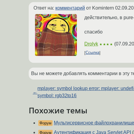
Ответ на:
комментарий
от Komintern
02.09.20
действительно, в pure-
спасибо
Drolyk
(
07.09.2
★★★★
Ссылка
Вы не можете добавлять комментарии в эту т
mplayer: symbol lookup error: mplayer: undef
←
symbol: rgb32to16
Похожие темы
Мультисервисное файлохранилищ
Форум
Аутентификация с Java Servlet API
(
Форум