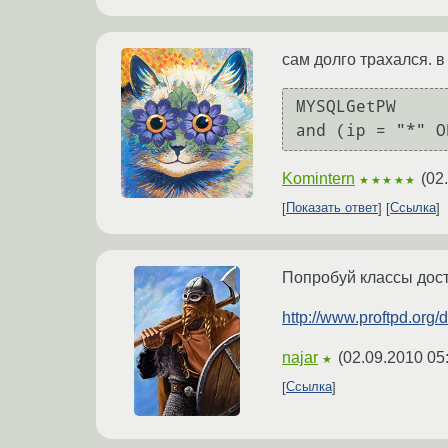
сам долго трахался. в
MYSQLGetPW     
Komintern
(
02
★★★★★
Показать ответ
Ссылка
Попробуй классы дос
http://www.proftpd.org
najar
(
02.09.2010 05
★
Ссылка