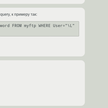
query, к примеру так:
word FROM myftp WHERE User="\L" 